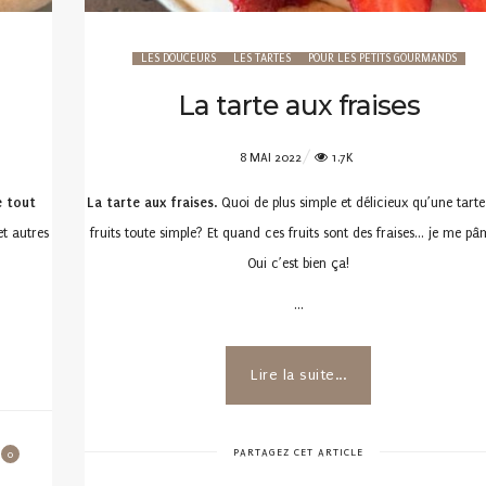
LES DOUCEURS
LES TARTES
POUR LES PETITS GOURMANDS
La tarte aux fraises
POSTED
8 MAI 2022
1.7K
ON
de tout
La tarte aux fraises
. Quoi de plus simple et délicieux qu’une tart
t autres
fruits toute simple? Et quand ces fruits sont des fraises… je me p
Oui c’est bien ça!
…
Lire la suite...
PARTAGEZ CET ARTICLE
0