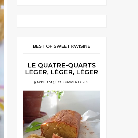
BEST OF SWEET KWISINE
LE QUATRE-QUARTS
LÉGER, LÉGER, LÉGER
POSTED
9 AVRIL 2014
22 COMMENTAIRES
ON