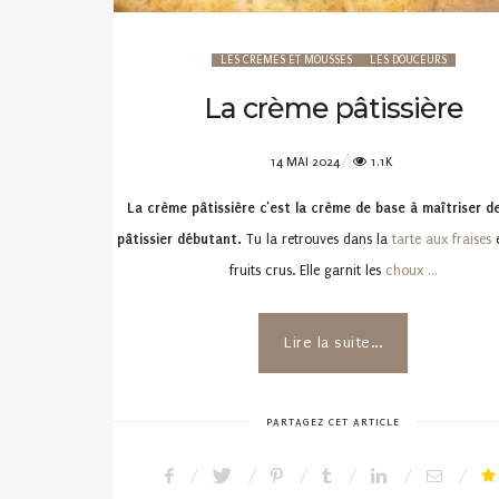
LES CRÈMES ET MOUSSES
LES DOUCEURS
La crème pâtissière
POSTED
14 MAI 2024
1.1K
ON
La crème pâtissière c’est la crème de base à maîtriser 
pâtissier débutant.
Tu la retrouves dans la
tarte aux fraises
e
fruits crus. Elle garnit les
choux …
Lire la suite...
PARTAGEZ CET ARTICLE