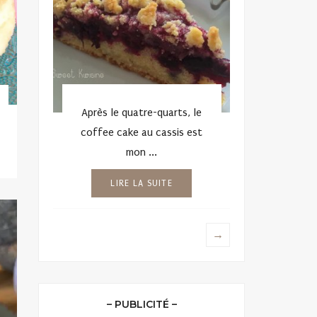
Le Gros gâteau au coco
Les empanad
Après le quatre-quarts, le
p
POSTED
22 MAI 2020
14.6K VUES
coffee cake au cassis est
POSTED
20 OCTOBRE
ON
mon ...
ON
LIRE LA SUITE
→
– PUBLICITÉ –