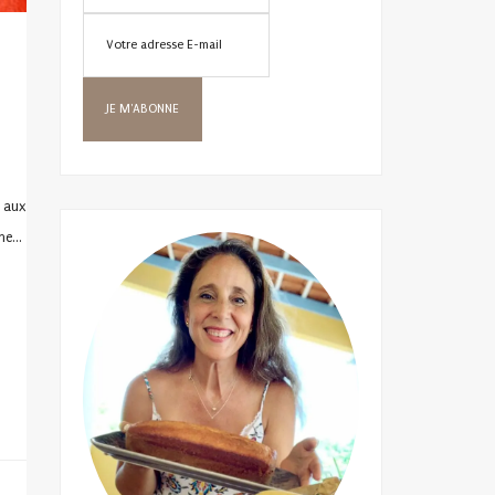
e aux
âme…