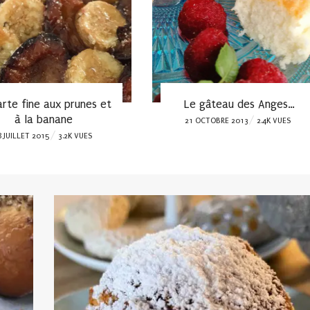
arte fine aux prunes et
Le gâteau des Anges…
à la banane
POSTED
21 OCTOBRE 2013
2.4K VUES
OSTED
8 JUILLET 2015
3.2K VUES
ON
N