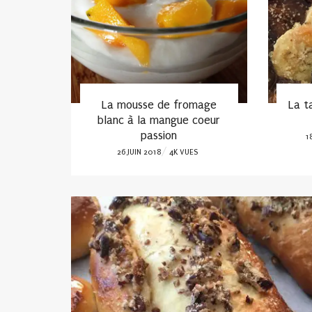
coco
La mousse de fromage
La t
blanc à la mangue coeur
S
passion
P
1
POSTED
26 JUIN 2018
4K VUES
O
ON