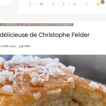
0
LES DOUCEURS
LES TARTES
POUR LES PETITS GOURMANDS
 délicieuse de Christophe Felder
POSTED
27 AVRIL 2022
3.9K VUES
ON