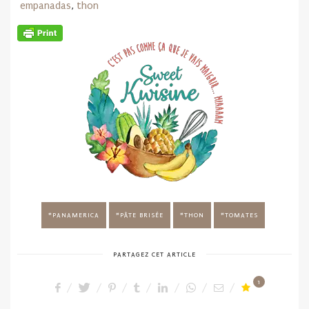
empanadas
,
thon
PANAMERICA
PÂTE BRISÉE
THON
TOMATES
PARTAGEZ CET ARTICLE
1