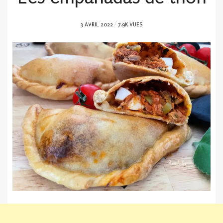
POSTED
3 AVRIL 2022
7.9K VUES
ON