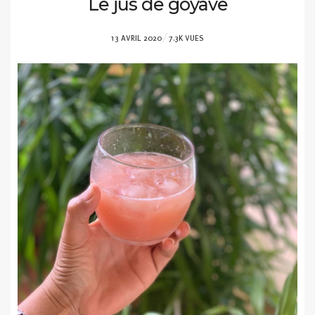
Le jus de goyave
POSTED
13 AVRIL 2020
7.3K VUES
ON