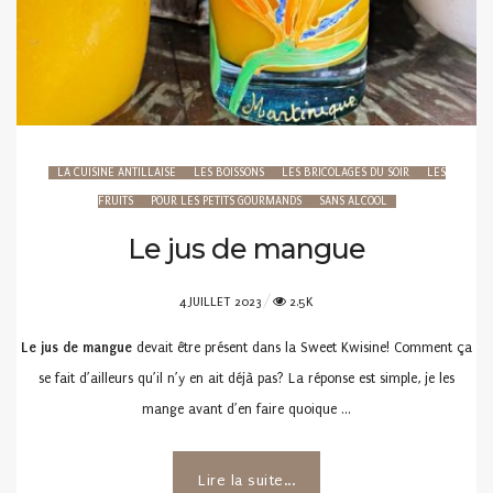
LA CUISINE ANTILLAISE
LES BOISSONS
LES BRICOLAGES DU SOIR
LES
FRUITS
POUR LES PETITS GOURMANDS
SANS ALCOOL
Le jus de mangue
POSTED
4 JUILLET 2023
2.5K
ON
Le jus de mangue
devait être présent dans la Sweet Kwisine! Comment ça
se fait d’ailleurs qu’il n’y en ait déjà pas? La réponse est simple, je les
mange avant d’en faire quoique …
Lire la suite...