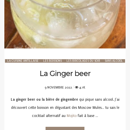
LA CUISINE ANTILLAISE
LES BOISSONS
LES BRICOLAGES DU SOIR
SANS ALCOOL
La Ginger beer
POSTED
9 NOVEMBRE 2022
4.1K
ON
La ginger beer ou la bière de gingembre
qui pique sans alcool. J’ai
découvert cette boisson en dégustant des Moscow Mules… tu sais le
cocktail alternatif au
Mojito
fait à base …