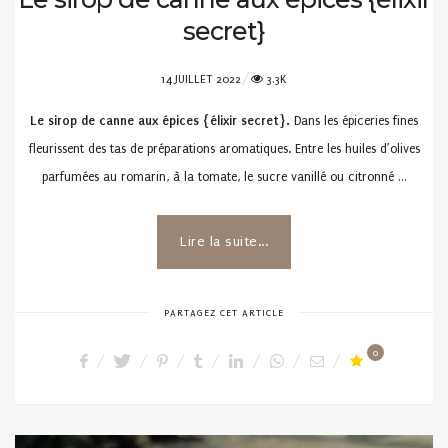
secret}
POSTED
14 JUILLET 2022
3.3K
ON
Le sirop de canne aux épices {élixir secret}.
Dans les épiceries fines
fleurissent des tas de préparations aromatiques. Entre les huiles d’olives
parfumées au romarin, à la tomate, le sucre vanillé ou citronné …
Lire la suite...
PARTAGEZ CET ARTICLE
0