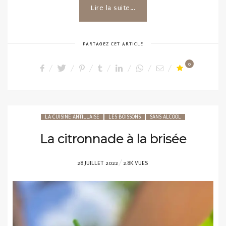
Lire la suite...
PARTAGEZ CET ARTICLE
0
LA CUISINE ANTILLAISE
LES BOISSONS
SANS ALCOOL
La citronnade à la brisée
POSTED
28 JUILLET 2022
2.8K VUES
ON