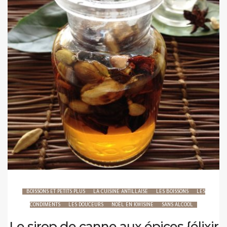
BOISSONS ET PETITS PLUS
LA CUISINE ANTILLAISE
LES BOISSONS
LES
CONDIMENTS
LES DOUCEURS
NOËL EN KWISINE
SANS ALCOOL
Le sirop de canne aux épices {élixir