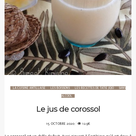
LA CUISINE ANTILLAISE
LES BOISSONS
LES RECETTES DE TATIE JOJO
SANS
ALCOOL
Le jus de corossol
POSTED
15 OCTOBRE 2020
12.9K
ON