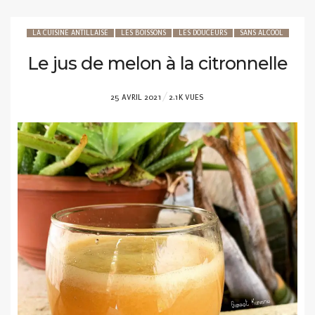
LA CUISINE ANTILLAISE
LES BOISSONS
LES DOUCEURS
SANS ALCOOL
Le jus de melon à la citronnelle
POSTED
25 AVRIL 2021
2.1K VUES
ON