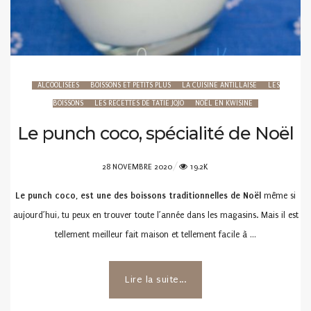
ALCOOLISÉES
BOISSONS ET PETITS PLUS
LA CUISINE ANTILLAISE
LES
BOISSONS
LES RECETTES DE TATIE JOJO
NOËL EN KWISINE
Le punch coco, spécialité de Noël
POSTED
28 NOVEMBRE 2020
19.2K
ON
Le punch coco, est une des boissons traditionnelles de Noël
même si
aujourd’hui, tu peux en trouver toute l’année dans les magasins. Mais il est
tellement meilleur fait maison et tellement facile à …
Lire la suite...