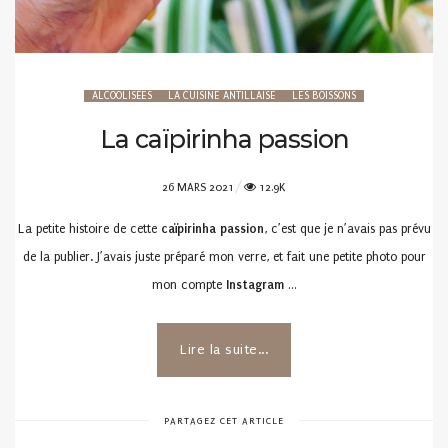
ALCOOLISÉES
LA CUISINE ANTILLAISE
LES BOISSONS
La caïpirinha passion
POSTED
26 MARS 2021
12.9K
ON
La petite histoire de cette
caïpirinha passion
, c’est que je n’avais pas prévu
de la publier. J’avais juste préparé mon verre, et fait une petite photo pour
mon compte
Instagram
…
Lire la suite...
PARTAGEZ CET ARTICLE