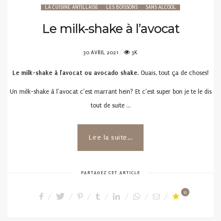
LA CUISINE ANTILLAISE
LES BOISSONS
SANS ALCOOL
Le milk-shake à l’avocat
POSTED
30 AVRIL 2021
3K
ON
Le milk-shake à l’avocat ou avocado shake
. Ouais, tout ça de choses!
Un milk-shake à l’avocat c’est marrant hein? Et c’est super bon je te le dis
tout de suite …
Lire la suite...
PARTAGEZ CET ARTICLE
0