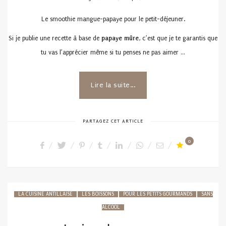
ON
Le smoothie mangue-papaye pour le petit-déjeuner.
Si je publie une recette à base de
papaye mûre
, c’est que je te garantis que
tu vas l’apprécier même si tu penses ne pas aimer …
Lire la suite...
PARTAGEZ CET ARTICLE
0
LA CUISINE ANTILLAISE
LES BOISSONS
POUR LES PETITS GOURMANDS
SANS
ALCOOL