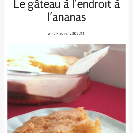
Le gâteau à l’endroit à
l’ananas
POSTED
23 JUIN 2013
2.8K VUES
ON