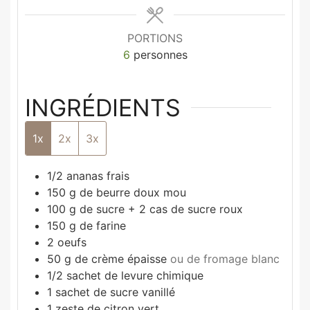
PORTIONS
6
personnes
INGRÉDIENTS
1x
2x
3x
1/2
ananas frais
150
g
de beurre doux mou
100
g
de sucre + 2 cas de sucre roux
150
g
de farine
2
oeufs
50
g
de crème épaisse
ou de fromage blanc
1/2
sachet de levure chimique
1
sachet de sucre vanillé
1
zeste de citron vert