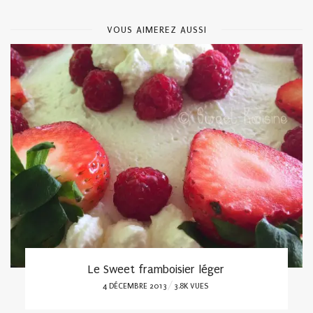
VOUS AIMEREZ AUSSI
Les galettes à la morue
POSTED
27 AOÛT 2020
3.8K VUES
ON