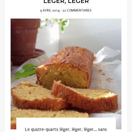
LÉGER, LÉGER
POSTED
9 AVRIL 2014
22 COMMENTAIRES
ON
Le quatre-quarts léger, léger, léger... sans