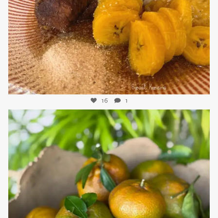
Nov 25
16
1
sweetkwisine
Nov 21