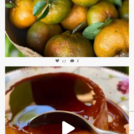
27
8
sweetkwisine
Nov 16