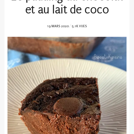
et au lait de coco
POSTED
19 MARS 2020
5.1K VUES
ON