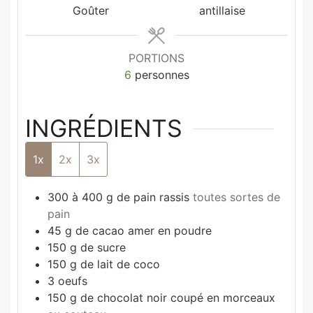
Goûter
antillaise
PORTIONS
6
personnes
INGRÉDIENTS
1x
2x
3x
300
à 400 g de pain rassis
toutes sortes de
pain
45
g
de cacao amer en poudre
150
g
de sucre
150
g
de lait de coco
3
oeufs
150
g
de chocolat noir coupé en morceaux