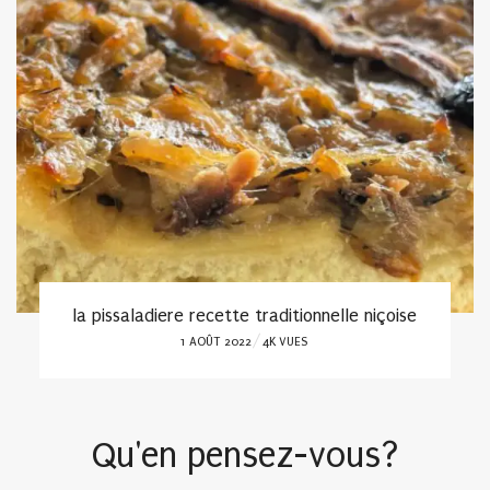
la pissaladiere recette traditionnelle niçoise
POSTED
1 AOÛT 2022
4K VUES
ON
Qu'en pensez-vous?