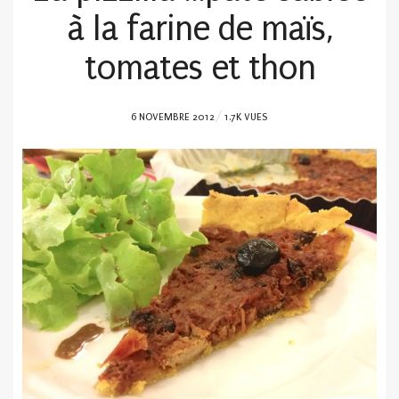
à la farine de maïs,
tomates et thon
POSTED
6 NOVEMBRE 2012
1.7K VUES
ON