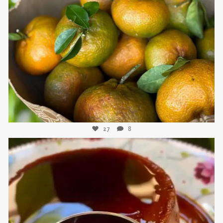
sweetkwisine
Nov 21
27
8