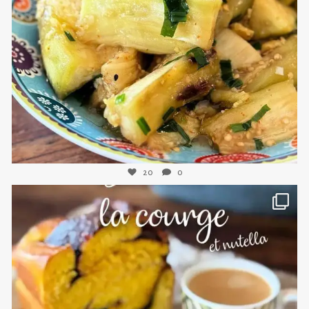
sweetkwisine
Nov 8
20
0