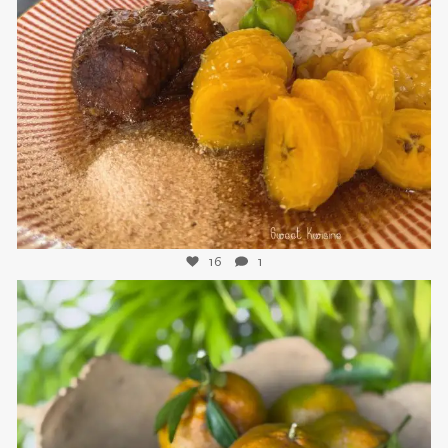
sweetkwisine
Nov 25
16
1