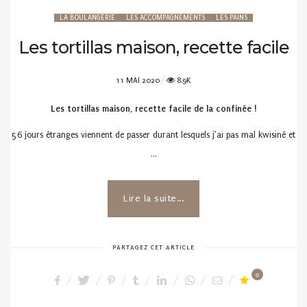
LA BOULANGERIE
LES ACCOMPAGNEMENTS
LES PAINS
Les tortillas maison, recette facile
POSTED
11 MAI 2020
8.9K
ON
Les tortillas maison, recette facile de la confinée !
56 jours étranges viennent de passer durant lesquels j’ai pas mal kwisiné et
…
Lire la suite...
PARTAGEZ CET ARTICLE
0