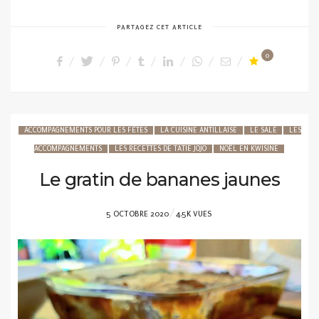
PARTAGEZ CET ARTICLE
0
ACCOMPAGNEMENTS POUR LES FÊTES
LA CUISINE ANTILLAISE
LE SALÉ
LES
ACCOMPAGNEMENTS
LES RECETTES DE TATIE JOJO
NOËL EN KWISINE
Le gratin de bananes jaunes
POSTED
5 OCTOBRE 2020
4.5K VUES
ON