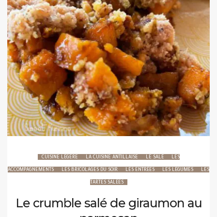
CUISINE LÉGÈRE
LA CUISINE ANTILLAISE
LE SALÉ
LES
ACCOMPAGNEMENTS
LES BRICOLAGES DU SOIR
LES ENTRÉES
LES LÉGUMES
LES
TARTES SALÉES
Le crumble salé de giraumon au