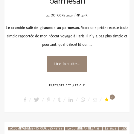
parmesan
POSTED
22 OCTOBRE 2023
3.5K
ON
Le crumble salé de giraumon au parmesan
. Voici une petite recette toute
simple rapportée de mon récent voyage à Paris. Il n’y a pas plus simple et
pourtant, quel délice! Et oui, …
Lire la suite...
PARTAGEZ CET ARTICLE
0
ACCOMPAGNEMENTS POUR LES FÊTES
LA CUISINE ANTILLAISE
LE SALÉ
LES