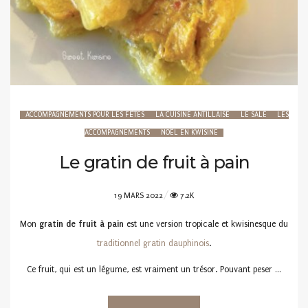
ACCOMPAGNEMENTS POUR LES FÊTES
LA CUISINE ANTILLAISE
LE SALÉ
LES
ACCOMPAGNEMENTS
NOËL EN KWISINE
Le gratin de fruit à pain
POSTED
19 MARS 2022
7.2K
ON
Mon
gratin de fruit à pain
est une version tropicale et kwisinesque du
traditionnel gratin dauphinois
.
Ce fruit, qui est un légume, est vraiment un trésor. Pouvant peser …