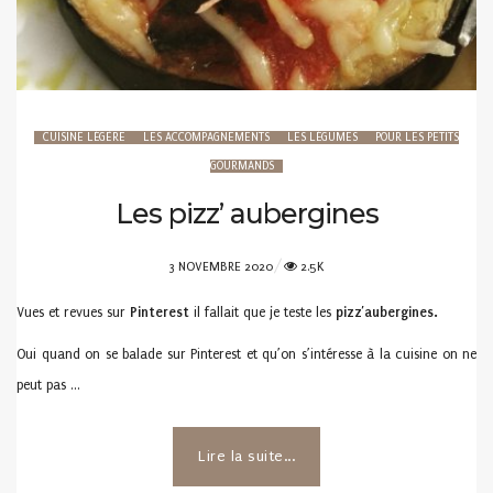
CUISINE LÉGÈRE
LES ACCOMPAGNEMENTS
LES LÉGUMES
POUR LES PETITS
GOURMANDS
Les pizz’ aubergines
POSTED
3 NOVEMBRE 2020
2.5K
ON
Vues et revues sur
Pinterest
il fallait que je teste les
pizz’aubergines.
Oui quand on se balade sur Pinterest et qu’on s’intéresse à la cuisine on ne
peut pas …
Lire la suite...