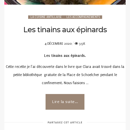
LA CUISINE ANTILLAISE
LES ACCOMPAGNEMENTS
Les tinains aux épinards
POSTED
4 DÉCEMBRE 2020
3.5K
ON
Les tinains aux épinards.
Cette recette je l’ai découverte dans le livre que Clara avait trouvé dans la
petite bibliothèque gratuite de la Place de Schoelcher pendant le
confinement. Nous faisions …
Lire la suite...
PARTAGEZ CET ARTICLE