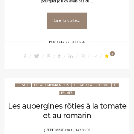
pourquoi je n’en avais pas eu …
Lire la suite...
PARTAGEZ CET ARTICLE
0
LE SALÉ
LES ACCOMPAGNEMENTS
LES BRICOLAGES DU SOIR
LES
LÉGUMES
Les aubergines rôties à la tomate
et au romarin
POSTED
3 SEPTEMBRE 2021
1.7K VUES