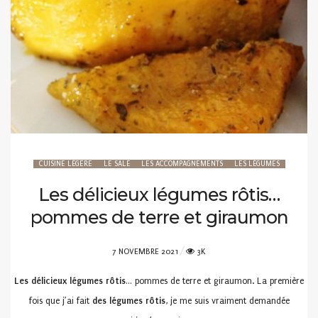
CUISINE LÉGÈRE
LE SALÉ
LES ACCOMPAGNEMENTS
LES LÉGUMES
Les délicieux légumes rôtis…
pommes de terre et giraumon
POSTED
7 NOVEMBRE 2021
3K
ON
Les délicieux légumes rôtis
… pommes de terre et giraumon. La première
fois que j’ai fait
des légumes rôtis
, je me suis vraiment demandée