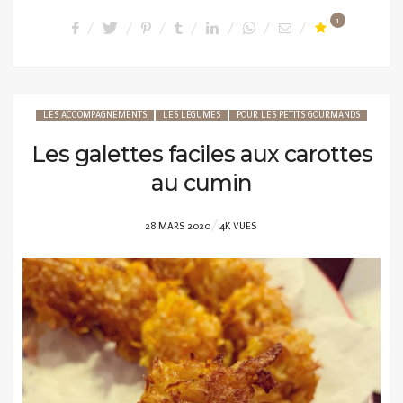
1
LES ACCOMPAGNEMENTS
LES LÉGUMES
POUR LES PETITS GOURMANDS
Les galettes faciles aux carottes
au cumin
POSTED
28 MARS 2020
4K VUES
ON