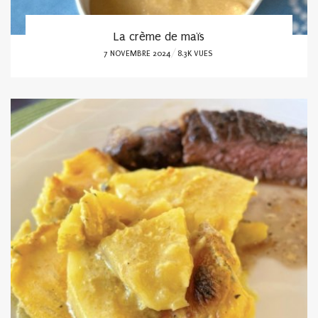
La crème de maïs
POSTED
7 NOVEMBRE 2024
8.3K VUES
ON