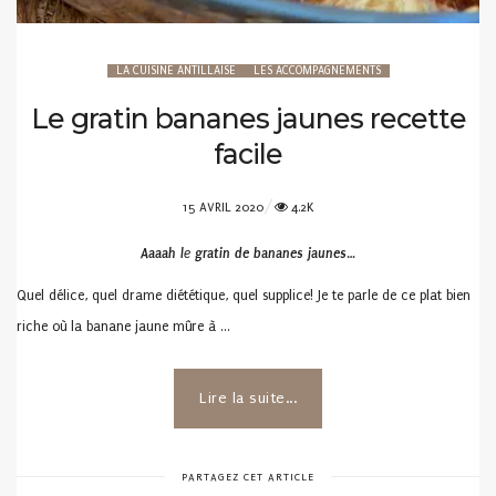
LA CUISINE ANTILLAISE
LES ACCOMPAGNEMENTS
Le gratin bananes jaunes recette
facile
POSTED
15 AVRIL 2020
4.2K
ON
Aaaah l
e
gratin de bananes jaunes
…
Quel délice, quel drame diététique, quel supplice! Je te parle de ce plat bien
riche où la banane jaune mûre à …
Lire la suite...
PARTAGEZ CET ARTICLE