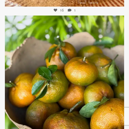
16
1
sweetkwisine
Nov 21