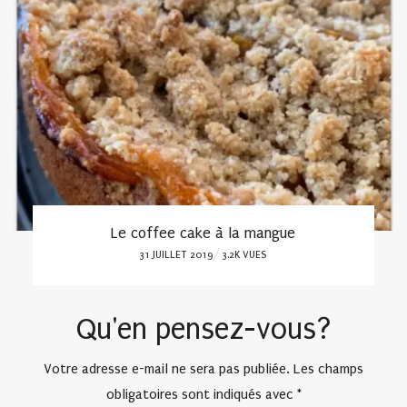
Le coffee cake à la mangue
POSTED
31 JUILLET 2019
3.2K VUES
ON
Qu'en pensez-vous?
Votre adresse e-mail ne sera pas publiée.
Les champs
obligatoires sont indiqués avec
*