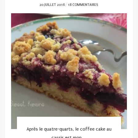
POSTED
20 JUILLET 2016
18 COMMENTAIRES
ON
Après le quatre-quarts, le coffee cake au
cassis est mon ...