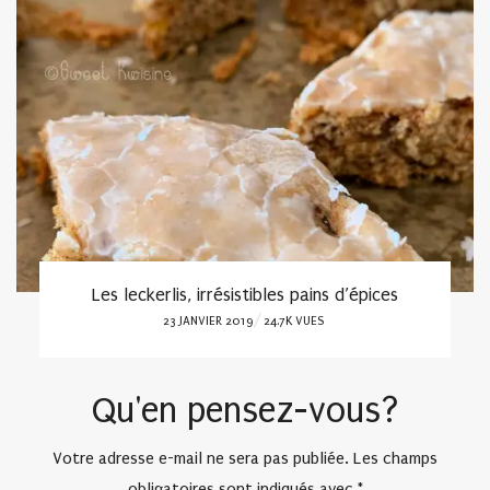
Les leckerlis, irrésistibles pains d’épices
POSTED
23 JANVIER 2019
24.7K VUES
ON
Qu'en pensez-vous?
Votre adresse e-mail ne sera pas publiée.
Les champs
obligatoires sont indiqués avec
*