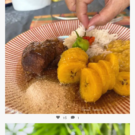
sweetkwisine
Nov 25
16
1