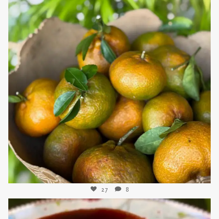
sweetkwisine
Nov 21
27
8