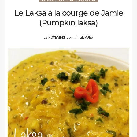
Le Laksa à la courge de Jamie
(Pumpkin laksa)
POSTED
22 NOVEMBRE 2015
3.2K VUES
ON