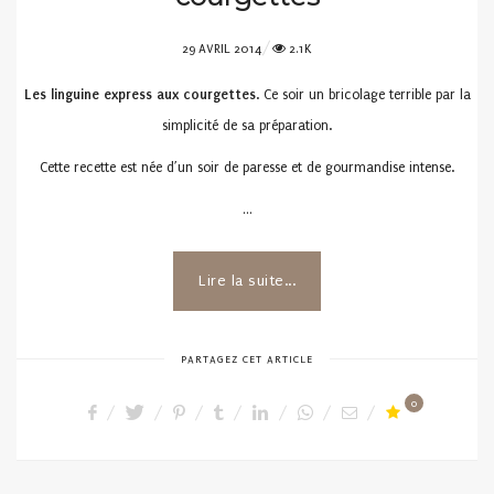
POSTED
29 AVRIL 2014
2.1K
ON
Les linguine express aux courgettes
. Ce soir un bricolage terrible par la
simplicité de sa préparation.
Cette recette est née d’un soir de paresse et de gourmandise intense.
…
Lire la suite...
PARTAGEZ CET ARTICLE
0