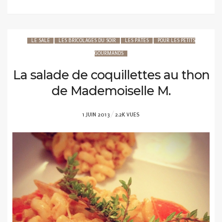
LE SALÉ
LES BRICOLAGES DU SOIR
LES PÂTES
POUR LES PETITS
GOURMANDS
La salade de coquillettes au thon
de Mademoiselle M.
POSTED
1 JUIN 2013
2.2K VUES
ON