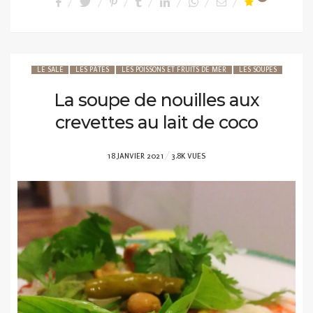
LE SALÉ
LES PÂTES
LES POISSONS ET FRUITS DE MER
LES SOUPES
La soupe de nouilles aux
crevettes au lait de coco
POSTED
18 JANVIER 2021
3.8K VUES
ON