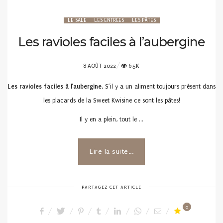
LE SALÉ
LES ENTRÉES
LES PÂTES
Les ravioles faciles à l’aubergine
POSTED
8 AOÛT 2022
6.5K
ON
Les ravioles faciles à l’aubergine
. S’il y a un aliment toujours présent dans
les placards de la Sweet Kwisine ce sont les pâtes!
Il y en a plein, tout le …
Lire la suite...
PARTAGEZ CET ARTICLE
0