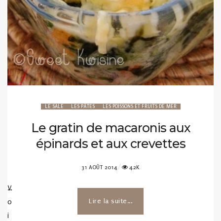
LE SALÉ
LES PÂTES
LES POISSONS ET FRUITS DE MER
Le gratin de macaronis aux
épinards et aux crevettes
POSTED
31 AOÛT 2014
4.2K
ON
V
…
o
Lire la suite...
i