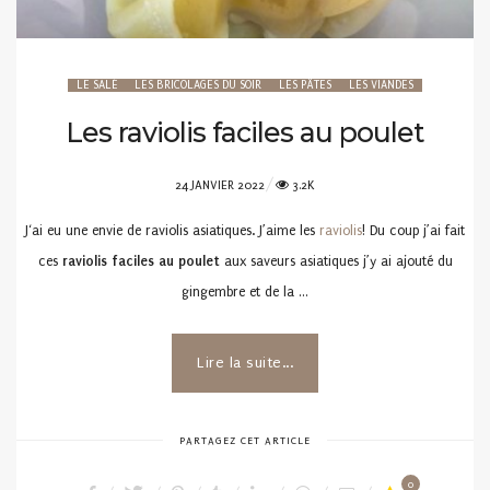
LE SALÉ
LES BRICOLAGES DU SOIR
LES PÂTES
LES VIANDES
Les raviolis faciles au poulet
POSTED
24 JANVIER 2022
3.2K
ON
J‘ai eu une envie de raviolis asiatiques. J’aime les
raviolis
! Du coup j’ai fait
ces
raviolis faciles au poulet
aux saveurs asiatiques j’y ai ajouté du
gingembre et de la …
Lire la suite...
PARTAGEZ CET ARTICLE
0