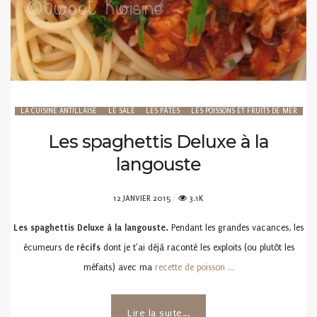
LA CUISINE ANTILLAISE
LE SALÉ
LES PÂTES
LES POISSONS ET FRUITS DE MER
Les spaghettis Deluxe à la
langouste
POSTED
12 JANVIER 2015
3.1K
ON
Les spaghettis Deluxe à la langouste.
Pendant les grandes vacances, les
écumeurs de
récifs
dont je t’ai déjà raconté les exploits (ou plutôt les
méfaits) avec ma
recette de poisson …
Lire la suite...