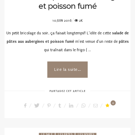
et poisson fumé
POSTED
10 JUIN 2016
2K
ON
Un petit bricolage du soir, ça faisait longtemps!! L’idée de cette
salade de
pâtes aux aubergines et poisson fumé
m’est venue d’un reste de
pâtes
qui traînait dans le frigo ( …
Lire la suite...
PARTAGEZ CET ARTICLE
0
LE SALÉ
LES PÂTES
LES SOUPES