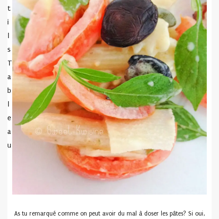
t
i
l
s
T
a
b
l
e
a
u
As tu remarqué comme on peut avoir du mal à doser les pâtes? Si oui,