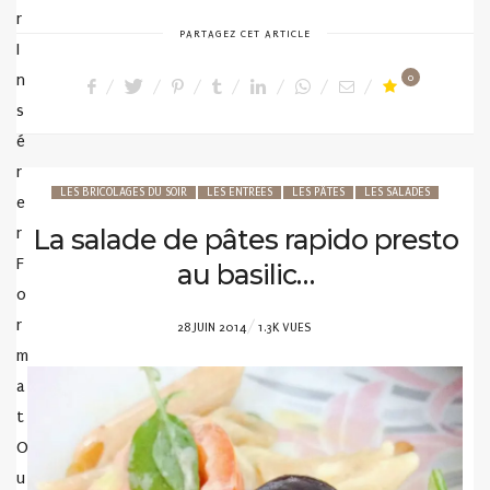
r
PARTAGEZ CET ARTICLE
I
n
0
s
é
r
LES BRICOLAGES DU SOIR
LES ENTRÉES
LES PÂTES
LES SALADES
e
r
La salade de pâtes rapido presto
F
au basilic…
o
r
POSTED
28 JUIN 2014
1.3K VUES
m
ON
a
t
O
u