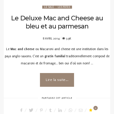
LE SALÉ
LES PÂTES
Le Deluxe Mac and Cheese au
bleu et au parmesan
POSTED
8 AVRIL 2014
3.9K
ON
Le
Mac and cheese
ou Macaroni and cheese est une institution dans les
pays anglo-saxons. C’est un
gratin familial
traditionnellement composé de
macaroni et de fromage… ben oui d’où son nom! …
Lire la suite...
PARTAGEZ CET ARTICLE
0