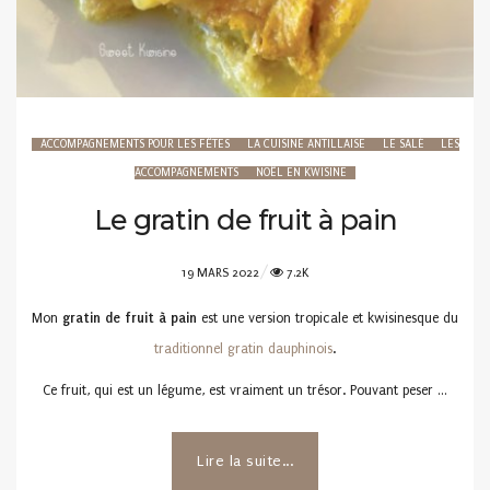
ACCOMPAGNEMENTS POUR LES FÊTES
LA CUISINE ANTILLAISE
LE SALÉ
LES
ACCOMPAGNEMENTS
NOËL EN KWISINE
Le gratin de fruit à pain
POSTED
19 MARS 2022
7.2K
ON
Mon
gratin de fruit à pain
est une version tropicale et kwisinesque du
traditionnel gratin dauphinois
.
Ce fruit, qui est un légume, est vraiment un trésor. Pouvant peser …
Lire la suite...