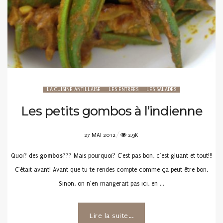
LA CUISINE ANTILLAISE
LES ENTRÉES
LES SALADES
Les petits gombos à l’indienne
POSTED
27 MAI 2012
2.9K
ON
Quoi? des
gombos
??? Mais pourquoi? C’est pas bon, c’est gluant et tout!!!
C’était avant! Avant que tu te rendes compte comme ça peut être bon.
Sinon, on n’en mangerait pas ici, en …
Lire la suite...