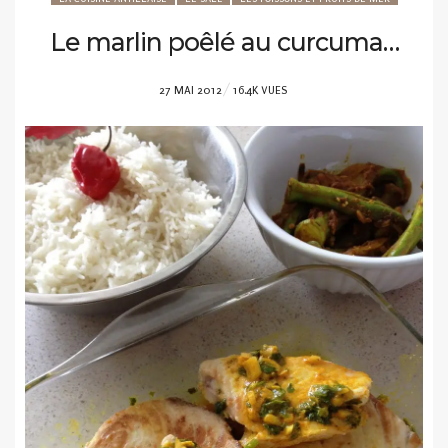
Le marlin poêlé au curcuma…
POSTED
27 MAI 2012
16.4K VUES
ON