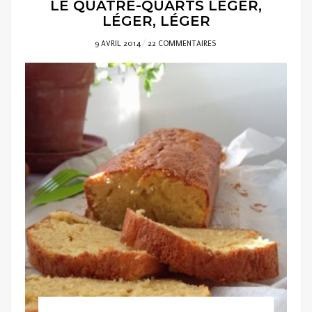
LE QUATRE-QUARTS LÉGER,
LÉGER, LÉGER
POSTED
9 AVRIL 2014
22 COMMENTAIRES
ON