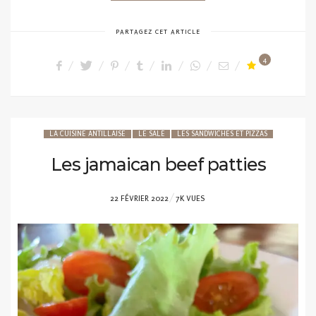
PARTAGEZ CET ARTICLE
4
LA CUISINE ANTILLAISE
LE SALÉ
LES SANDWICHES ET PIZZAS
Les jamaican beef patties
POSTED
22 FÉVRIER 2022
7K VUES
ON