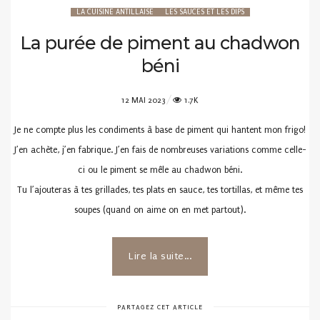
LA CUISINE ANTILLAISE
LES SAUCES ET LES DIPS
La purée de piment au chadwon
béni
POSTED
12 MAI 2023
1.7K
ON
Je ne compte plus les condiments à base de piment qui hantent mon frigo!
J’en achète, j’en fabrique. J’en fais de nombreuses variations comme celle-
ci ou le piment se mêle au chadwon béni.
Tu l’ajouteras à tes grillades, tes plats en sauce, tes tortillas, et même tes
soupes (quand on aime on en met partout).
Lire la suite...
PARTAGEZ CET ARTICLE