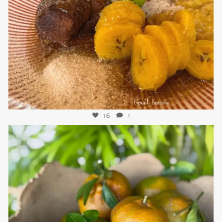
Nov 25
16
1
sweetkwisine