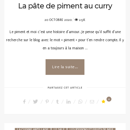
La pâte de piment au curry
POSTED
20 OCTOBRE 2020
2.5K
ON
Le piment et moi c’est une histoire d’amour. Je pense qu’il suffit d’une
recherche sur le blog avec le mot « piment » pour t’en rendre compte. Il y
en a toujours à la maison …
Lire la suite...
PARTAGEZ CET ARTICLE
0
LA CUISINE ANTILLAISE
LE SALÉ
LES POISSONS ET FRUITS DE MER