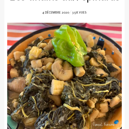
POSTED
4 DÉCEMBRE 2020
3.5K VUES
ON