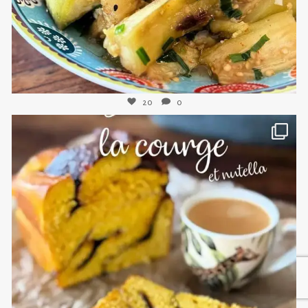
20
0
sweetkwisine
Nov 3