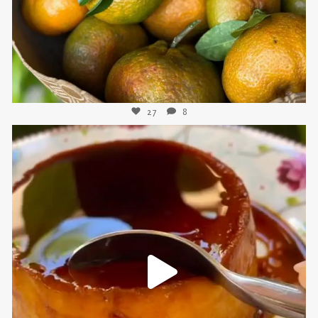
27
8
sweetkwisine
Nov 16