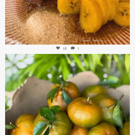
16
1
sweetkwisine
Nov 21