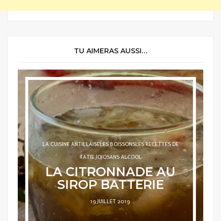
TU AIMERAS AUSSI…
LA CUISINE ANTILLAISE
LES BOISSONS
LES RECETTES DE
TATIE JOJO
SANS ALCOOL
LA CITRONNADE AU
SIROP BATTERIE
POSTED
19 JUILLET 2019
ON