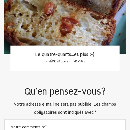
Les yaourts maison à la citronnelle
POSTED
8 SEPTEMBRE 2021
2.7K VUES
ON
Qu'en pensez-vous?
Votre adresse e-mail ne sera pas publiée.
Les champs
obligatoires sont indiqués avec
*