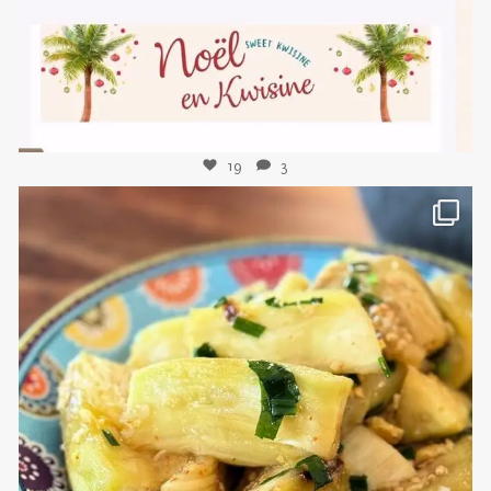
19
3
sweetkwisine
Nov 8