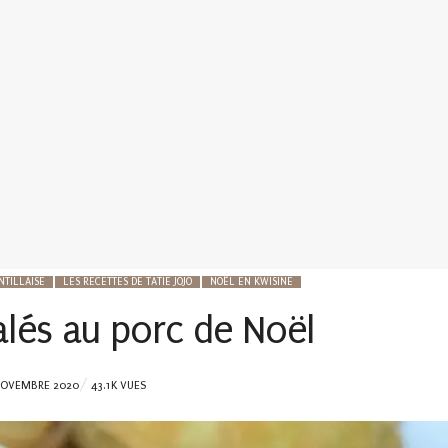
NTILLAISE
LES RECETTES DE TATIE JOJO
NOËL EN KWISINE
alés au porc de Noël
TED
NOVEMBRE 2020
43.1K VUES