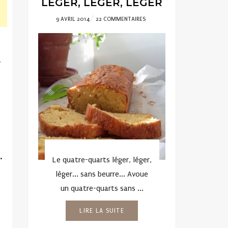
LÉGER, LÉGER, LÉGER
POSTED
9 AVRIL 2014
22 COMMENTAIRES
ON
s
.
Le quatre-quarts léger, léger,
léger... sans beurre... Avoue
un quatre-quarts sans ...
e
LIRE LA SUITE