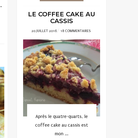
J.
LE COFFEE CAKE AU
CASSIS
POSTED
20 JUILLET 2016
18 COMMENTAIRES
ON
Après le quatre-quarts, le
coffee cake au cassis est
mon ...