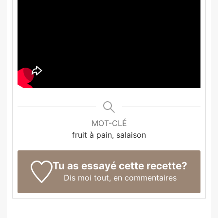
MOT-CLÉ
fruit à pain, salaison
Tu as essayé cette recette?
Dis moi tout,
en commentaires