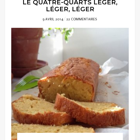
LE QUATRE-QUARTS LÉGER,
LÉGER, LÉGER
POSTED
9 AVRIL 2014
22 COMMENTAIRES
ON