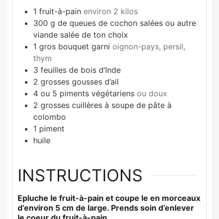
1
fruit-à-pain
environ 2 kilos
300
g
de queues de cochon salées ou autre
viande salée de ton choix
1
gros bouquet garni
oignon-pays, persil,
thym
3
feuilles de bois d’Inde
2
grosses gousses d’ail
4
ou 5 piments végétariens
ou doux
2
grosses cuillères à soupe de pâte à
colombo
1
piment
huile
INSTRUCTIONS
Epluche le fruit-à-pain et coupe le en morceaux
d’environ 5 cm de large. Prends soin d’enlever
le coeur du fruit-à-pain.