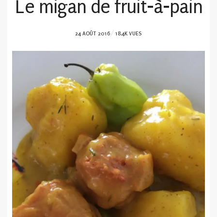
Le migan de fruit-à-pain
POSTED
24 AOÛT 2016
18.4K VUES
ON