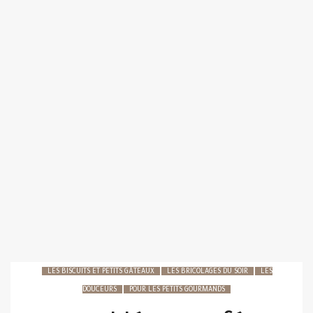
LES BISCUITS ET PETITS GÂTEAUX
LES BRICOLAGES DU SOIR
LES
DOUCEURS
POUR LES PETITS GOURMANDS