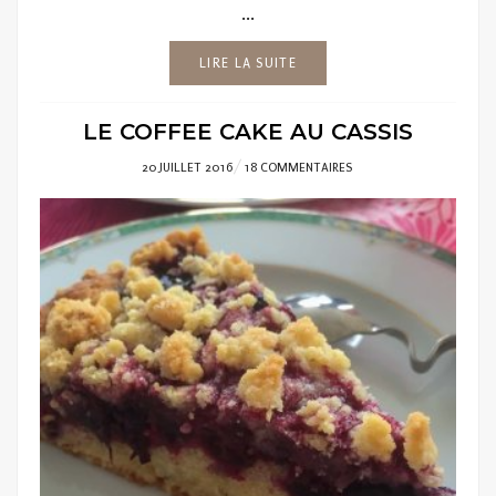
...
LIRE LA SUITE
LE COFFEE CAKE AU CASSIS
POSTED
20 JUILLET 2016
18 COMMENTAIRES
ON