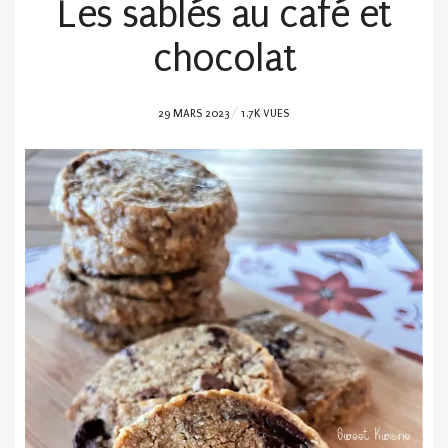
Les sablés au café et
chocolat
POSTED
29 MARS 2023
1.7K VUES
ON