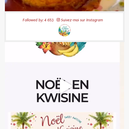
Followed by: 4 653
Suivez-moi sur Instagram
52
20
sweetkwisine
Nov 10