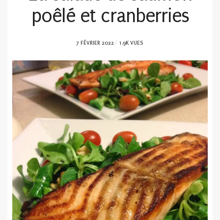
poêlé et cranberries
POSTED
7 FÉVRIER 2022
1.9K VUES
ON