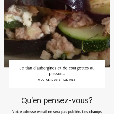
Le tian d’aubergines et de courgettes au
poisson…
POSTED
6 OCTOBRE 2012
3.2K VUES
ON
Qu'en pensez-vous?
Votre adresse e-mail ne sera pas publiée.
Les champs