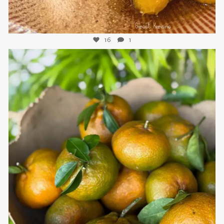
16
1
sweetkwisine
Nov 21