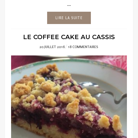
...
LIRE LA SUITE
LE COFFEE CAKE AU CASSIS
POSTED
20 JUILLET 2016
18 COMMENTAIRES
ON