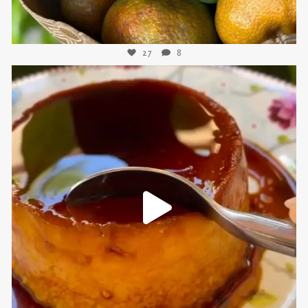
27
8
sweetkwisine
Nov 16