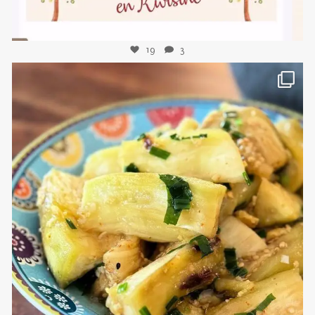
19
3
sweetkwisine
Nov 8