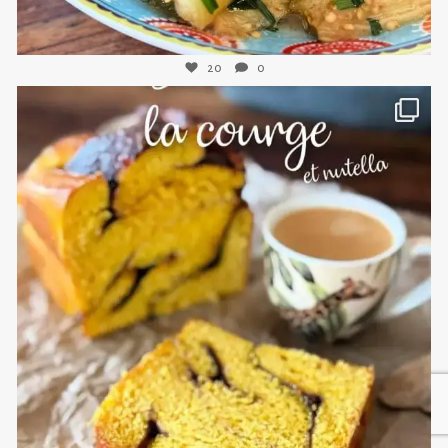
20
0
sweetkwisine
Nov 3