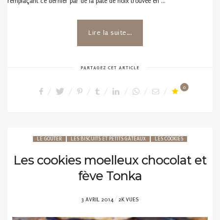
remplaçant ce dernier par de la pâte de noix trouvée en …
Lire la suite...
PARTAGEZ CET ARTICLE
0
LE GOÛTER
LES BISCUITS ET PETITS GÂTEAUX
LES COOKIES
Les cookies moelleux chocolat et
fève Tonka
POSTED
3 AVRIL 2014
2K VUES
ON