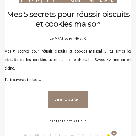
LE CLUB DES 5
LE GOÛTER
LES COOKIES
NOËL EN KWISINE
Mes 5 secrets pour réussir biscuits
et cookies maison
POSTED
20 MARS 2019
2.7K
ON
Mes 5 secrets pour réussir biscuits et cookies maison! Si tu aimes les
biscuits et les cookies
tu es au bon endroit. La Sweet Kwisine en est
pleine.
Tu trouveras toutes …
Lire la suite...
PARTAGEZ CET ARTICLE
0