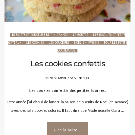
DESSERTS ET DOUCEURS DE FIN D'ANNÉE
LE GOÛTER
LES BISCUITS ET PETITS
GÂTEAUX
LES COOKIES
LES DOUCEURS
NOËL EN KWISINE
POUR LES PETITS
GOURMANDS
Les cookies confettis
POSTED
22 NOVEMBRE 2020
2.7K
ON
Les cookies confettis des petites licornes.
Cette année j’ai choisi de lancer la saison de biscuits de Noël (en avance)
avec ces jolis cookies colorés. Il faut dire que Mademoiselle Clara …
Lire la suite...