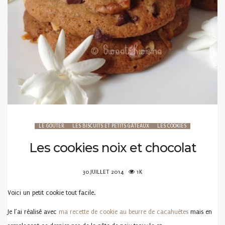
LE GOÛTER
LES BISCUITS ET PETITS GÂTEAUX
LES COOKIES
Les cookies noix et chocolat
POSTED
30 JUILLET 2014
1K
ON
Voici un petit cookie tout facile.
Je l’ai réalisé avec
ma recette de cookie au beurre de cacahuètes
mais en