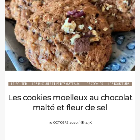
LE GOÛTER
LES BISCUITS ET PETITS GÂTEAUX
LES COOKIES
LES DOUCEURS
Les cookies moelleux au chocolat
malté et fleur de sel
POSTED
10 OCTOBRE 2020
2.3K
ON