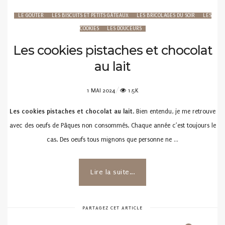
LE GOÛTER
LES BISCUITS ET PETITS GÂTEAUX
LES BRICOLAGES DU SOIR
LES
COOKIES
LES DOUCEURS
Les cookies pistaches et chocolat
au lait
POSTED
1 MAI 2024
1.5K
ON
Les cookies pistaches et chocolat au lait
. Bien entendu, je me retrouve
avec des oeufs de Pâques non consommés. Chaque année c’est toujours le
cas. Des oeufs tous mignons que personne ne …
Lire la suite...
PARTAGEZ CET ARTICLE