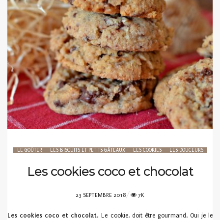
LE GOÛTER
LES BISCUITS ET PETITS GÂTEAUX
LES COOKIES
LES DOUCEURS
Les cookies coco et chocolat
POSTED
23 SEPTEMBRE 2018
7K
ON
Les cookies coco et chocolat.
Le cookie, doit être gourmand. Oui je le