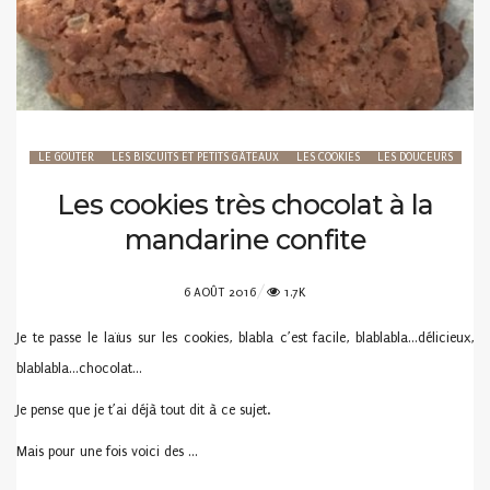
LE GOÛTER
LES BISCUITS ET PETITS GÂTEAUX
LES COOKIES
LES DOUCEURS
Les cookies très chocolat à la
mandarine confite
POSTED
6 AOÛT 2016
1.7K
ON
Je te passe le laïus sur les cookies, blabla c’est facile, blablabla…délicieux,
blablabla…chocolat…
Je pense que je t’ai déjà tout dit à ce sujet.
Mais pour une fois voici des …