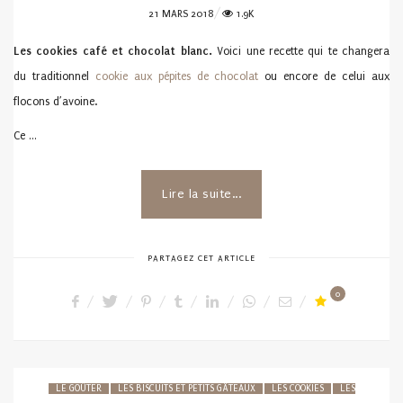
POSTED
21 MARS 2018
1.9K
ON
Les cookies café et chocolat blanc.
Voici une recette
qui te changera
du traditionnel
cookie aux pépites de chocolat
ou encore de celui aux
flocons d’avoine.
Ce …
Lire la suite...
PARTAGEZ CET ARTICLE
0
LE GOÛTER
LES BISCUITS ET PETITS GÂTEAUX
LES COOKIES
LES