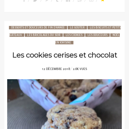
DESSERTS ET DOUCEURS DE FIN D'ANNÉE
LE GOÛTER
LES BISCUITS ET PETITS
GÂTEAUX
LES BRICOLAGES DU SOIR
LES COOKIES
LES DOUCEURS
NOËL
EN KWISINE
Les cookies cerises et chocolat
POSTED
12 DÉCEMBRE 2018
2.6K VUES
ON