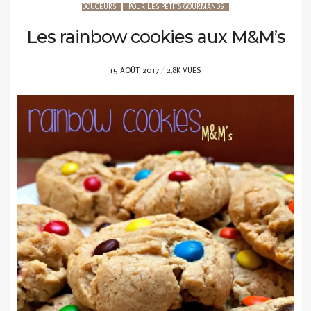
DOUCEURS
POUR LES PETITS GOURMANDS
Les rainbow cookies aux M&M’s
POSTED
15 AOÛT 2017
2.8K VUES
ON