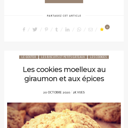
PARTAGEZ CET ARTICLE
0
LE GOÛTER
LES BISCUITS ET PETITS GÂTEAUX
LES COOKIES
Les cookies moelleux au
giraumon et aux épices
POSTED
20 OCTOBRE 2020
2K VUES
ON