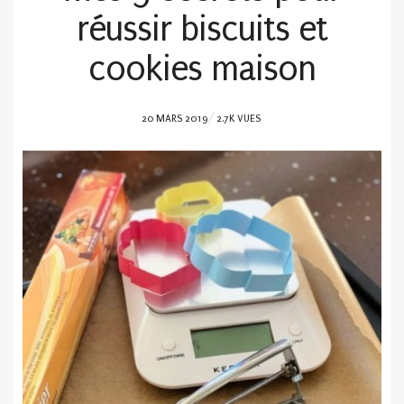
réussir biscuits et
cookies maison
POSTED
20 MARS 2019
2.7K VUES
ON