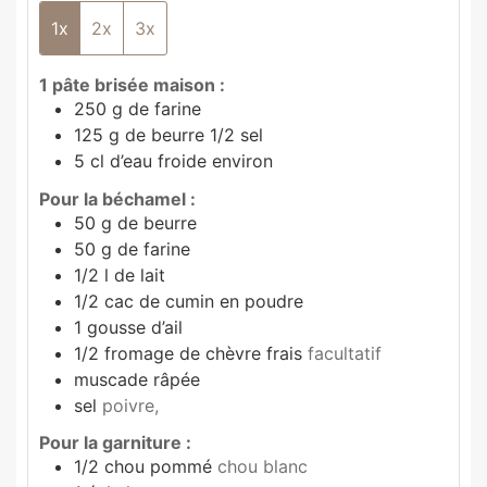
1x
2x
3x
1 pâte brisée maison :
250
g
de farine
125
g
de beurre 1/2 sel
5
cl
d’eau froide environ
Pour la béchamel :
50
g
de beurre
50
g
de farine
1/2
l
de lait
1/2
cac de cumin en poudre
1
gousse d’ail
1/2
fromage de chèvre frais
facultatif
muscade râpée
sel
poivre,
Pour la garniture :
1/2
chou pommé
chou blanc