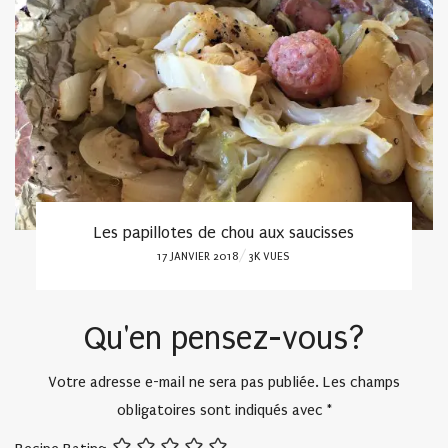
Les falafels… au four
POSTED
17 MARS 2022
2.7K VUES
ON
Qu'en pensez-vous?
Votre adresse e-mail ne sera pas publiée.
Les champs
obligatoires sont indiqués avec
*