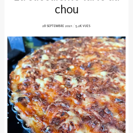
chou
POSTED
28 SEPTEMBRE 2021
5.2K VUES
ON