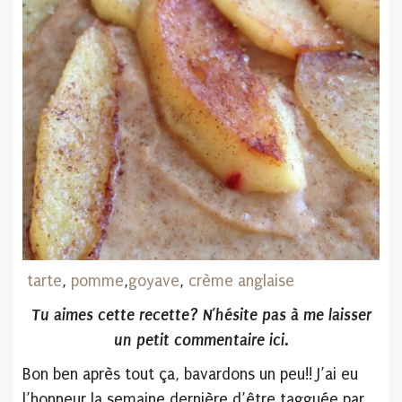
tarte
,
pomme
,
goyave
,
crème anglaise
Tu aimes cette recette? N’hésite pas
à me laisser
un petit commentaire ici.
Bon ben après tout ça, bavardons un peu!! J’ai eu
l’honneur la semaine dernière d’être tagguée par