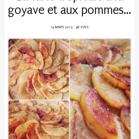
goyave et aux pommes…
POSTED
19 MARS 2013
4K VUES
ON