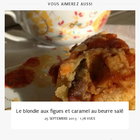
VOUS AIMEREZ AUSSI
Le blondie aux figues et caramel au beurre salé
POSTED
25 SEPTEMBRE 2013
1.7K VUES
ON