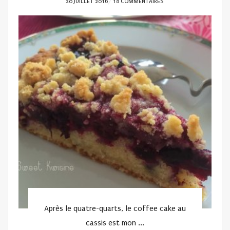
POSTED
20 JUILLET 2016
18 COMMENTAIRES
ON
Après le quatre-quarts, le coffee cake au
cassis est mon ...