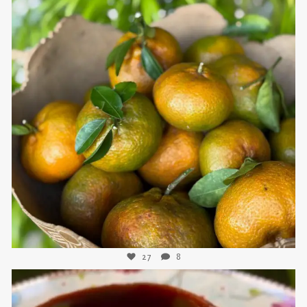
sweetkwisine
Nov 21
27
8