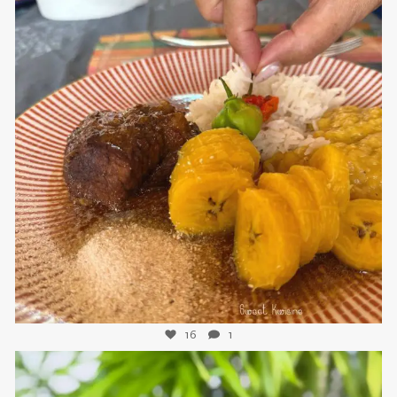
sweetkwisine
Nov 25
16
1