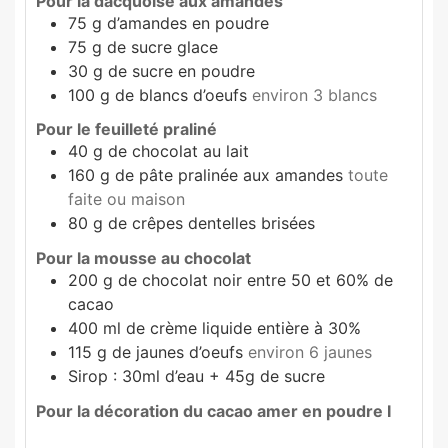
Pour la dacquoise aux amandes
75
g
d’amandes en poudre
75
g
de sucre glace
30
g
de sucre en poudre
100
g
de blancs d’oeufs
environ 3 blancs
Pour le feuilleté praliné
40
g
de chocolat au lait
160
g
de pâte pralinée aux amandes
toute
faite ou maison
80
g
de crêpes dentelles brisées
Pour la mousse au chocolat
200
g
de chocolat noir entre 50 et 60% de
cacao
400
ml
de crème liquide entière à 30%
115
g
de jaunes d’oeufs
environ 6 jaunes
Sirop : 30ml d’eau + 45g de sucre
Pour la décoration du cacao amer en poudre I