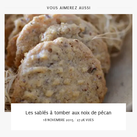
VOUS AIMEREZ AUSSI
Les sablés à tomber aux noix de pécan
POSTED
18 NOVEMBRE 2015
27.2K VUES
ON