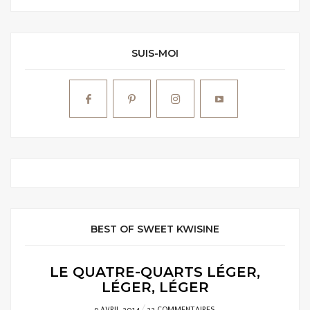
SUIS-MOI
BEST OF SWEET KWISINE
LE QUATRE-QUARTS LÉGER,
LÉGER, LÉGER
POSTED
9 AVRIL 2014
22 COMMENTAIRES