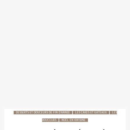
DESSERTS ET DOUCEURS DE FIN D'ANNÉE
LES CAKES ET GÂTEAUX
LES
DOUCEURS
NOËL EN KWISINE