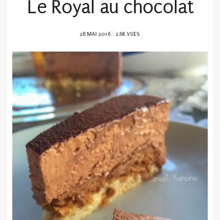
Le Royal au chocolat
POSTED
28 MAI 2016
2.6K VUES
ON