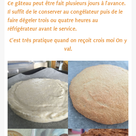
Ce gâteau peut être fait plusieurs jours à l’avance.
Il suffit de le conserver au congélateur puis de le
faire dégeler trois ou quatre heures au
réfrigérateur avant le service.
C’est très pratique quand on reçoit crois moi
On y
va!
.