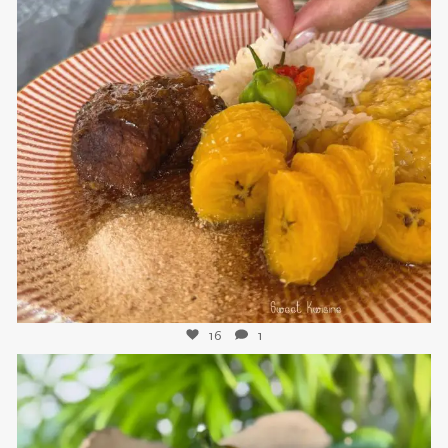
sweetkwisine
Nov 25
16
1