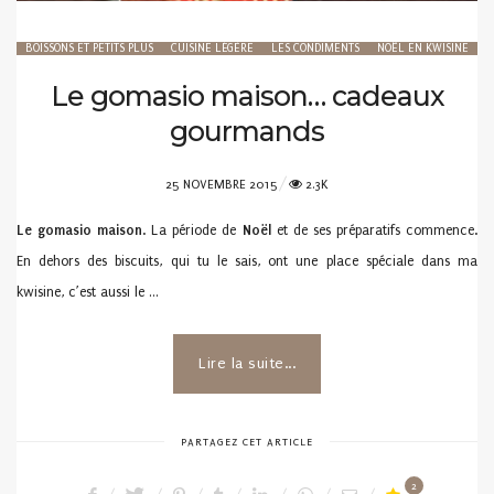
BOISSONS ET PETITS PLUS
CUISINE LÉGÈRE
LES CONDIMENTS
NOËL EN KWISINE
Le gomasio maison… cadeaux
gourmands
POSTED
25 NOVEMBRE 2015
2.3K
ON
Le gomasio maison
. La période de
Noël
et de ses préparatifs commence.
En dehors des biscuits, qui tu le sais, ont une place spéciale dans ma
kwisine, c’est aussi le …
Lire la suite...
PARTAGEZ CET ARTICLE
2