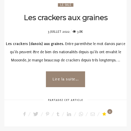
LE SALÉ
Les crackers aux graines
POSTED
3 JUILLET 2022
3.8K
ON
Les crackers (danois) aux graines
. Entre parenthèse le mot danois parce
qu’ils peuvent être de bien des nationalités depuis qu’ils ont envahit le
Mooonde. Je mange beaucoup de crackers depuis très longtemps. …
Lire la suite...
PARTAGEZ CET ARTICLE
0