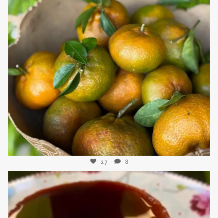
sweetkwisine
Nov 21
27
8