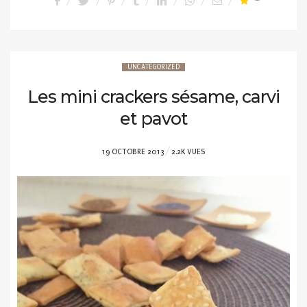
UNCATEGORIZED
Les mini crackers sésame, carvi
et pavot
POSTED
19 OCTOBRE 2013
2.2K VUES
ON