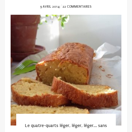
POSTED
9 AVRIL 2014
22 COMMENTAIRES
ON
Le quatre-quarts léger, léger, léger... sans