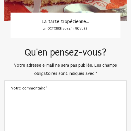
La tarte au citron meringuée
POSTED
24 MAI 2013
1.6K VUES
ON
Qu'en pensez-vous?
Votre adresse e-mail ne sera pas publiée.
Les champs
obligatoires sont indiqués avec
*