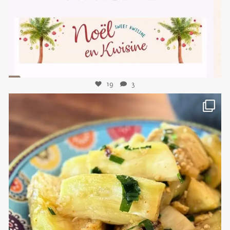
19
3
sweetkwisine
Nov 8