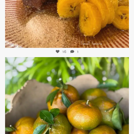
16
1
sweetkwisine
Nov 21