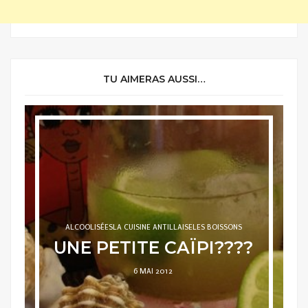
TU AIMERAS AUSSI…
ALCOOLISÉES
LA CUISINE ANTILLAISE
LES BOISSONS
UNE PETITE CAÏPI????
POSTED
6 MAI 2012
ON