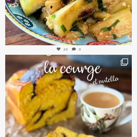
20
0
sweetkwisine
Nov 3