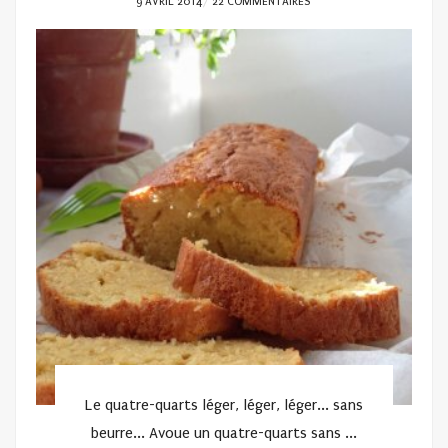
POSTED
9 AVRIL 2014
22 COMMENTAIRES
ON
Le quatre-quarts léger, léger, léger... sans
beurre... Avoue un quatre-quarts sans ...