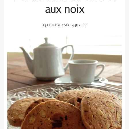
aux noix
POSTED
24 OCTOBRE 2012
4.4K VUES
ON