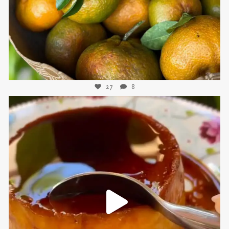
27
8
sweetkwisine
Nov 16