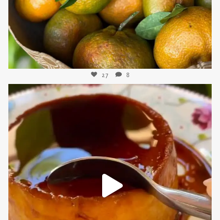
27
8
sweetkwisine
Nov 16