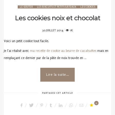
LE GOÛTER
LES BISCUITS ET PETITS GÂTEAUX
LES COOKIES
Les cookies noix et chocolat
POSTED
30 JUILLET 2014
1K
ON
Voici un petit cookie tout facile.
Je l’ai réalisé avec
ma recette de cookie au beurre de cacahuètes
mais en
remplaçant ce dernier par de la pâte de noix trouvée en …
Lire la suite...
PARTAGEZ CET ARTICLE
0