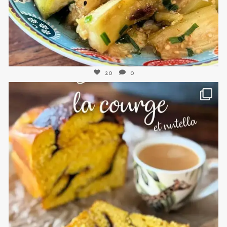
20
0
sweetkwisine
Nov 3