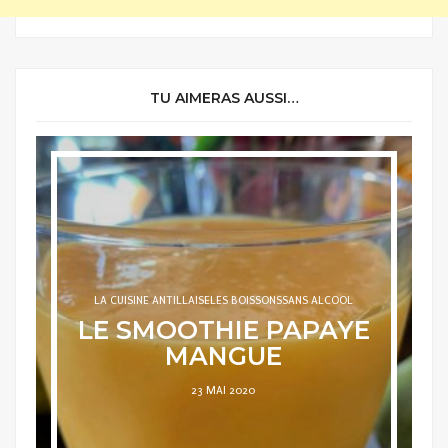
TU AIMERAS AUSSI…
LA CUISINE ANTILLAISE
LES BOISSONS
LES RECETTES DE
TATIE JOJO
SANS ALCOOL
LE JUS DE COROSSOL
POSTED
15 OCTOBRE 2020
ON