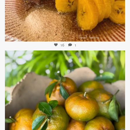
16
1
sweetkwisine
Nov 21