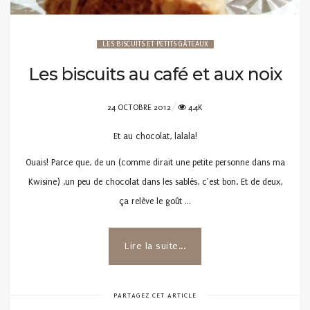
LES BISCUITS ET PETITS GÂTEAUX
Les biscuits au café et aux noix
POSTED
24 OCTOBRE 2012
4.4K
ON
Et au chocolat, lalala!
Ouais! Parce que, de un (comme dirait une petite personne dans ma
Kwisine) ,un peu de chocolat dans les sablés, c’est bon. Et de deux,
ça relève le goût …
Lire la suite...
PARTAGEZ CET ARTICLE