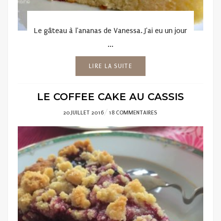
Le gâteau à l'ananas de Vanessa. J'ai eu un jour
...
LIRE LA SUITE
LE COFFEE CAKE AU CASSIS
POSTED
20 JUILLET 2016
18 COMMENTAIRES
ON