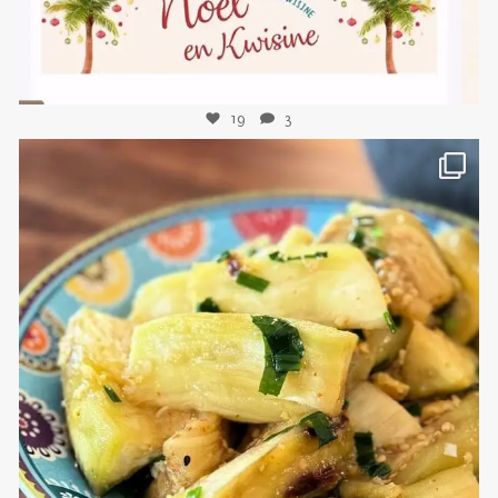
Lire la suite...
DESSERTS ET DOUCEURS DE FIN D'ANNÉE
LA BOULANGERIE
LES
BRIOCHES
NOËL EN KWISINE
POUR LES PETITS GOURMANDS