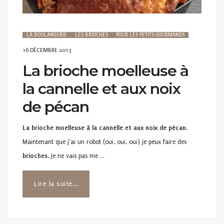
LA BOULANGERIE
LES BRIOCHES
POUR LES PETITS GOURMANDS
POSTED
16 DÉCEMBRE 2013
ON
La brioche moelleuse à
la cannelle et aux noix
de pécan
La brioche moelleuse à la cannelle et aux noix de pécan
.
Maintenant que j’ai un robot (oui, oui, oui) je peux faire des
brioches
. Je ne vais pas me …
Lire la suite...