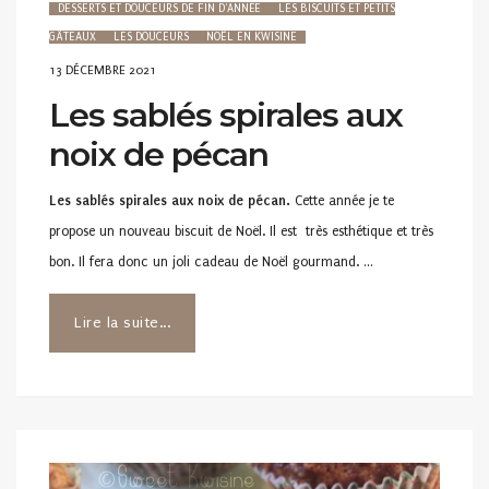
DESSERTS ET DOUCEURS DE FIN D'ANNÉE
LES BISCUITS ET PETITS
GÂTEAUX
LES DOUCEURS
NOËL EN KWISINE
POSTED
13 DÉCEMBRE 2021
ON
Les sablés spirales aux
noix de pécan
Les sablés spirales aux noix de pécan.
Cette année je te
propose un nouveau biscuit de Noël. Il est très esthétique et très
bon. Il fera donc un joli cadeau de Noël gourmand. …
Lire la suite...