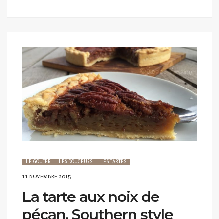
LE GOÛTER
LES DOUCEURS
LES TARTES
POSTED
11 NOVEMBRE 2015
ON
La tarte aux noix de
pécan, Southern style