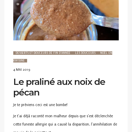
DESSERTS ET DOUCEURS DE FIN D'ANNÉE
LES DOUCEURS
NOËL EN
KWISINE
POSTED
4 MAI 2019
ON
Le praliné aux noix de
pécan
Je te préviens ceci est une bombe!
Je t’ai déjà raconté mon malheur depuis que s’est déclenchée
cette funeste allergie qui a causé la disparition, l’annihilation de