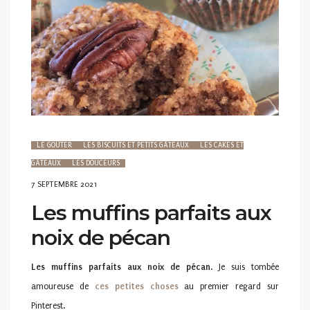
LE GOÛTER
LES BISCUITS ET PETITS GÂTEAUX
LES CAKES ET
GÂTEAUX
LES DOUCEURS
POSTED
7 SEPTEMBRE 2021
ON
Les muffins parfaits aux
noix de pécan
Les muffins parfaits aux noix de pécan
. Je suis tombée
amoureuse de
ces p
etites
choses
au premier regard sur
Pinterest.