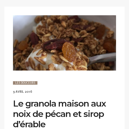
LES DOUCEURS
POSTED
9 AVRIL 2016
ON
Le granola maison aux
noix de pécan et sirop
d’érable