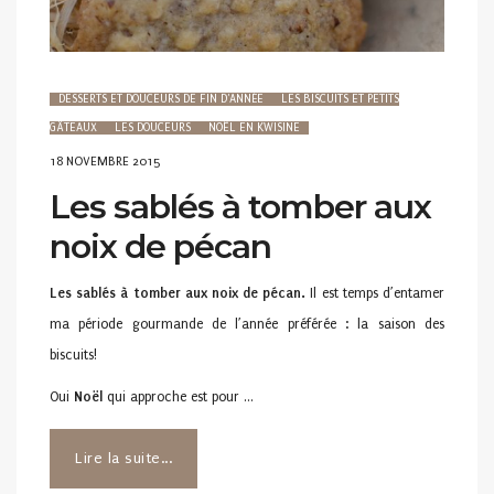
DESSERTS ET DOUCEURS DE FIN D'ANNÉE
LES BISCUITS ET PETITS
GÂTEAUX
LES DOUCEURS
NOËL EN KWISINE
POSTED
18 NOVEMBRE 2015
ON
Les sablés à tomber aux
noix de pécan
Les sablés à tomber aux noix de pécan.
Il est temps d’entamer
ma période gourmande de l’année préférée : la saison des
biscuits!
Oui
Noël
qui approche est pour …
Lire la suite...