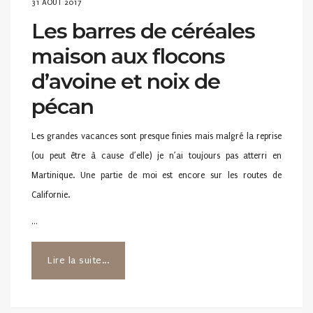
POSTED
31 AOÛT 2017
ON
Les barres de céréales
maison aux flocons
d’avoine et noix de
pécan
Les grandes vacances sont presque finies mais malgré la reprise
(ou peut être à cause d’elle) je n’ai toujours pas atterri en
Martinique. Une partie de moi est encore sur les routes de
Californie.
…
Lire la suite...