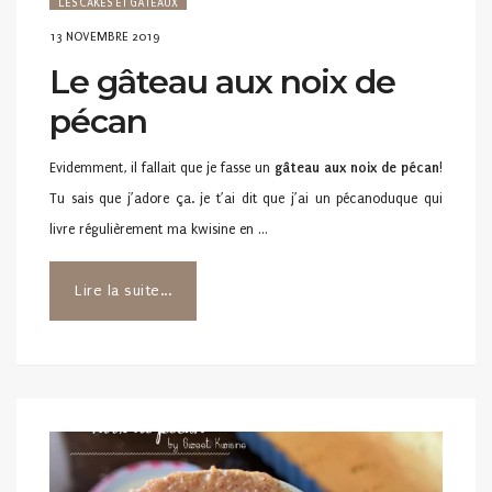
LES CAKES ET GÂTEAUX
POSTED
13 NOVEMBRE 2019
ON
Le gâteau aux noix de
pécan
Evidemment, il fallait que je fasse un
gâteau aux
noix de pécan
!
Tu sais que j’adore ça. je t’ai dit que j’ai un pécanoduque qui
livre régulièrement ma kwisine en …
Lire la suite...