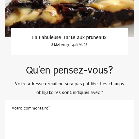
La Fabuleuse Tarte aux pruneaux
POSTED
8 MAI 2013
4.2K VUES
ON
Qu'en pensez-vous?
Votre adresse e-mail ne sera pas publiée.
Les champs
obligatoires sont indiqués avec
*