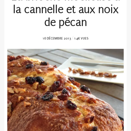
la cannelle et aux noix
de pécan
POSTED
16 DÉCEMBRE 2013
1.4K VUES
ON