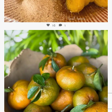
16
1
sweetkwisine
Nov 21