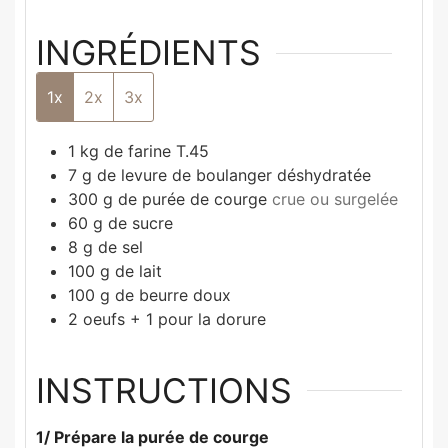
INGRÉDIENTS
1x
2x
3x
1
kg
de farine T.45
7
g
de levure de boulanger déshydratée
300
g
de purée de courge
crue ou surgelée
60
g
de sucre
8
g
de sel
100
g
de lait
100
g
de beurre doux
2
oeufs + 1 pour la dorure
INSTRUCTIONS
1/ Prépare la purée de courge