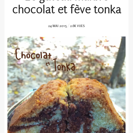
chocolat et fève tonka
POSTED
24 MAI 2015
2.6K VUES
ON