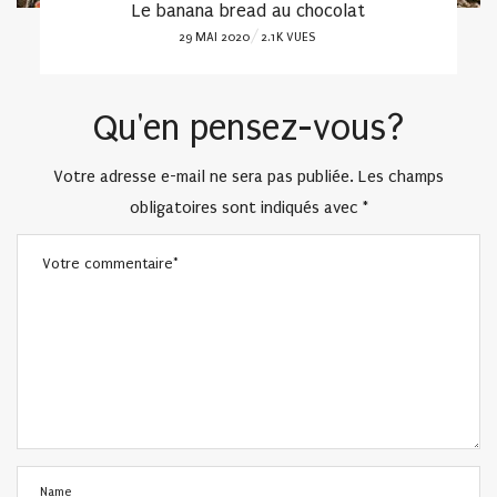
Le pain au beurre à la confiture
POSTED
14 MARS 2022
3K VUES
ON
Qu'en pensez-vous?
Votre adresse e-mail ne sera pas publiée.
Les champs
obligatoires sont indiqués avec
*