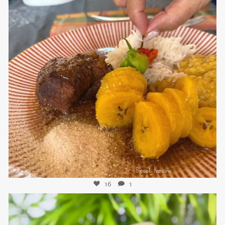
sweetkwisine
Nov 25
16
1