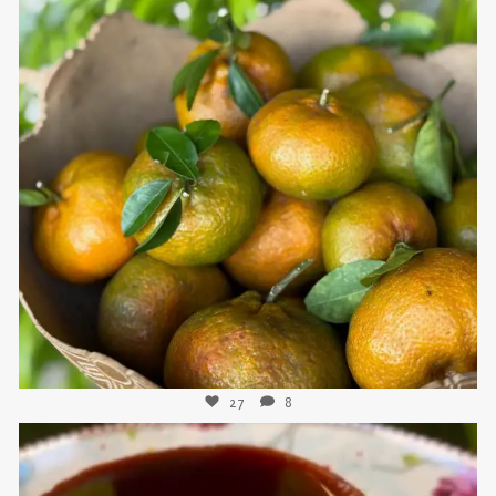
sweetkwisine
Nov 21
27
8