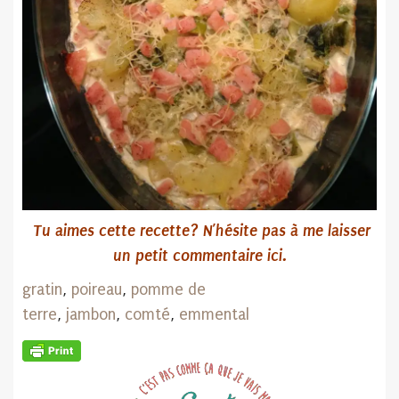
Tu aimes cette recette? N’hésite pas à me laisser
un petit commentaire ici.
gratin
,
poireau
,
pomme de
terre
,
jambon
,
comté
,
emmental