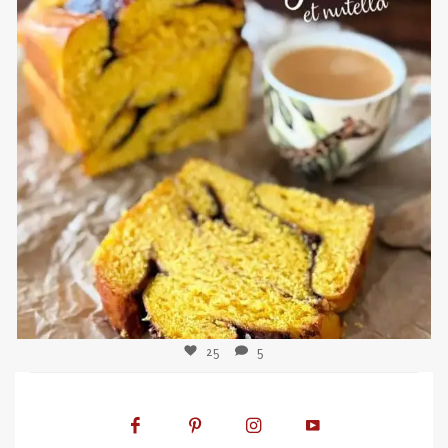
sweetkwisine
Nov 3
25
5