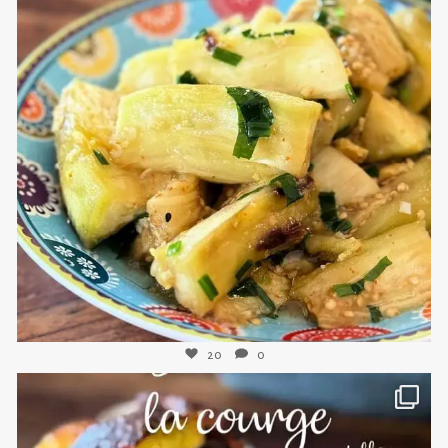
sweetkwisine
Nov 8
20
0