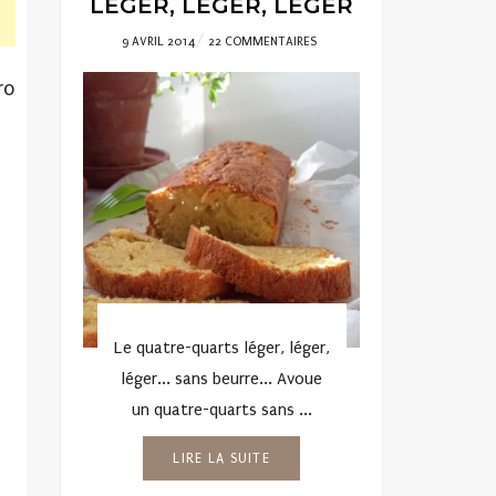
LÉGER, LÉGER, LÉGER
POSTED
9 AVRIL 2014
22 COMMENTAIRES
ON
ro
Le quatre-quarts léger, léger,
léger... sans beurre... Avoue
un quatre-quarts sans ...
LIRE LA SUITE