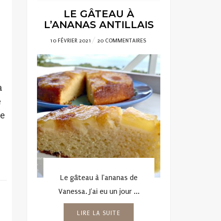
LE GÂTEAU À
L’ANANAS ANTILLAIS
POSTED
10 FÉVRIER 2021
20 COMMENTAIRES
ON
a
e
ne
Le gâteau à l'ananas de
Vanessa. J'ai eu un jour ...
LIRE LA SUITE