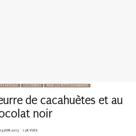
TITS GÂTEAUX
LES COOKIES
POUR LES PETITS GOURMANDS
eurre de cacahuètes et au
ocolat noir
POSTED
19 JUIN 2013
1.2K VUES