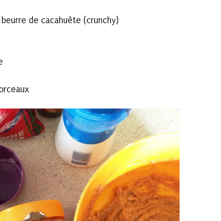
 beurre de cacahuète (crunchy)
e
morceaux