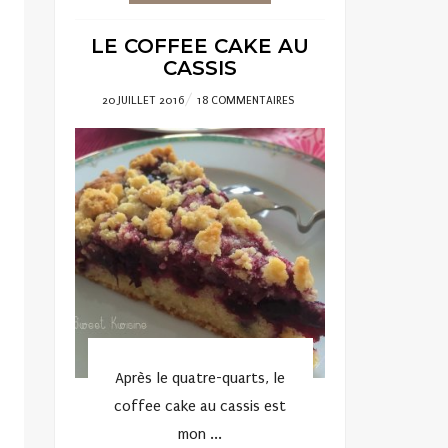
LE COFFEE CAKE AU
CASSIS
POSTED
20 JUILLET 2016
18 COMMENTAIRES
ON
Après le quatre-quarts, le
coffee cake au cassis est
mon ...