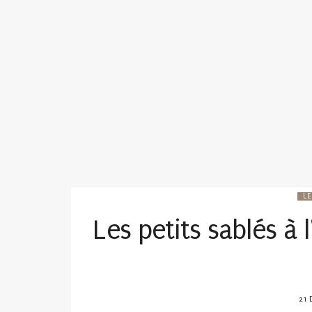
LE
Les petits sablés à
POS
21 