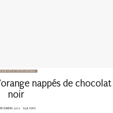
S BISCUITS ET PETITS GÂTEAUX
 l'orange nappés de chocolat
noir
TED
DÉCEMBRE 2012
6.5K VUES