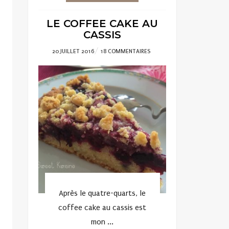
LE COFFEE CAKE AU
CASSIS
POSTED
20 JUILLET 2016
18 COMMENTAIRES
ON
Après le quatre-quarts, le
coffee cake au cassis est
mon ...