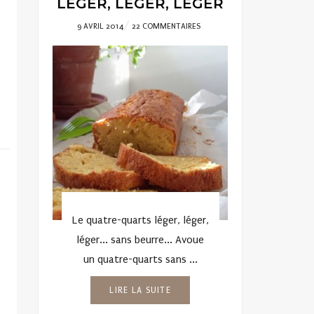
LÉGER, LÉGER, LÉGER
POSTED
9 AVRIL 2014
22 COMMENTAIRES
ON
Le quatre-quarts léger, léger,
léger... sans beurre... Avoue
un quatre-quarts sans ...
LIRE LA SUITE