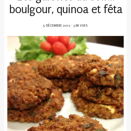
boulgour, quinoa et féta
POSTED
5 DÉCEMBRE 2012
3.6K VUES
ON