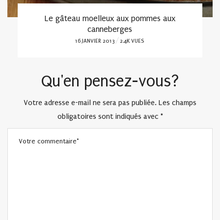
Le gâteau moelleux aux pommes aux
canneberges
POSTED
16 JANVIER 2013
2.4K VUES
ON
Qu'en pensez-vous?
Votre adresse e-mail ne sera pas publiée.
Les champs
obligatoires sont indiqués avec
*