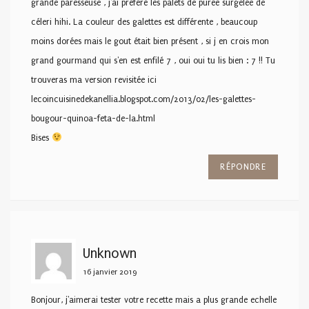
grande paresseuse , j'ai préféré les palets de purée surgelée de
céleri hihi. La couleur des galettes est différente , beaucoup
moins dorées mais le gout était bien présent , si j en crois mon
grand gourmand qui s'en est enfilé 7 , oui oui tu lis bien : 7 !! Tu
trouveras ma version revisitée ici
lecoincuisinedekanellia.blogspot.com/2013/02/les-galettes-
bougour-quinoa-feta-de-la.html
Bises
RÉPONDRE
Unknown
16 janvier 2019
Bonjour, j'aimerai tester votre recette mais a plus grande echelle