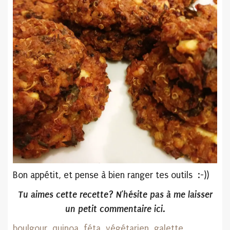
Bon appétit, et pense à bien ranger tes outils :-))
Tu aimes cette recette? N’hésite pas
à me laisser
un petit commentaire ici.
boulgour
,
quinoa
,
féta
,
végétarien
,
galette