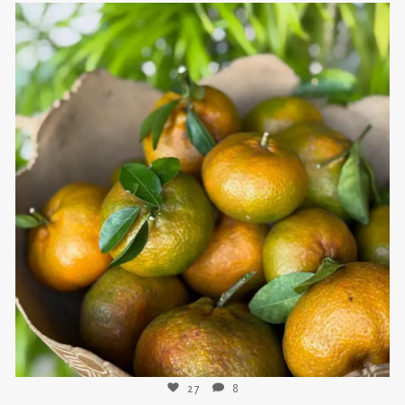
sweetkwisine
Nov 21
27
8