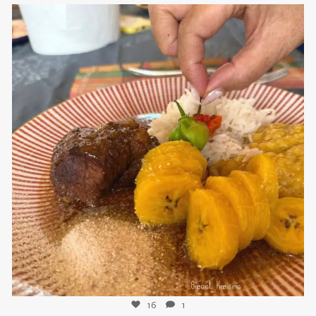
sweetkwisine
Nov 25
16
1