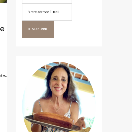
te
tes,
.