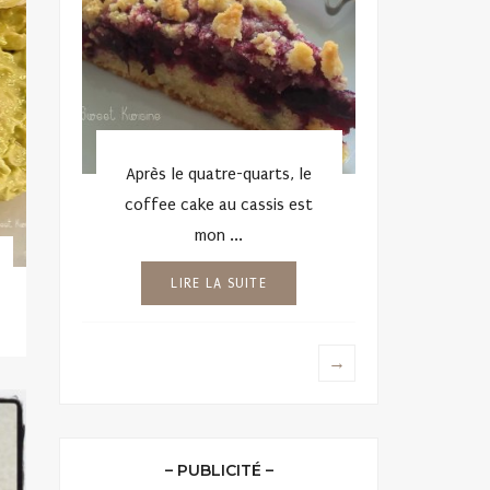
Après le quatre-quarts, le
coffee cake au cassis est
mon ...
Les biscuits fondants au
La gelée
LIRE LA SUITE
citron vert
POSTED
25 AVRIL 
POSTED
22 MAI 2013
1.6K VUES
ON
ON
→
– PUBLICITÉ –