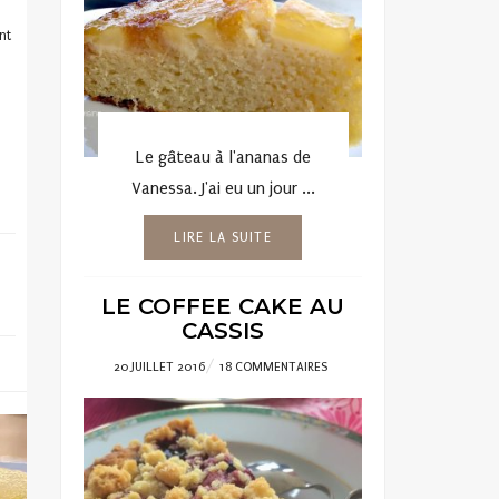
nt
Le gâteau à l'ananas de
Vanessa. J'ai eu un jour ...
LIRE LA SUITE
LE COFFEE CAKE AU
CASSIS
POSTED
20 JUILLET 2016
18 COMMENTAIRES
ON