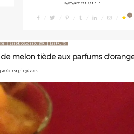
PARTAGEZ CET ARTICLE
0
ISE
LES BRICOLAGES DU SOIR
LES FRUITS
e de melon tiède aux parfums d’orang
POSTED
3 AOÛT 2013
2.3K VUES
ON