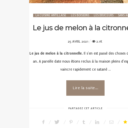
LA CUISINE ANTILLAISE
LES BOISSONS
LES DOUCEURS
SANS A
Le jus de melon à la citronn
POSTED
25 AVRIL 2021
2.1K
ON
Le jus de melon à la citronnelle
. Il s’en est passé des choses
an. A pareille date nous étions reclus à la maison pleins d’es
vaincre rapidement ce satané …
Lire la suite...
PARTAGEZ CET ARTICLE