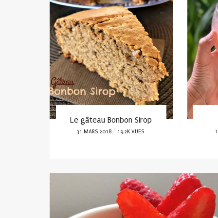
te au
Le gâteau Bonbon Sirop
POSTED
P
31 MARS 2018
19.2K VUES
1
ES
ON