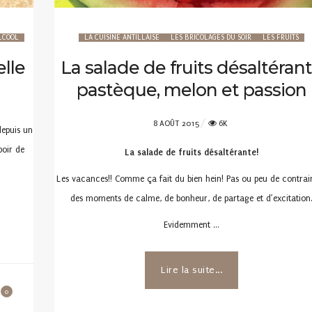
LCOOL
LA CUISINE ANTILLAISE
LES BRICOLAGES DU SOIR
LES FRUITS
elle
La salade de fruits désaltéran
pastèque, melon et passion
POSTED
8 AOÛT 2015
6K
 depuis un
ON
poir de
La salade de fruits désaltérante!
Les vacances!! Comme ça fait du bien hein! Pas ou peu de contrain
des moments de calme, de bonheur, de partage et d’excitation
Evidemment …
Lire la suite...
0