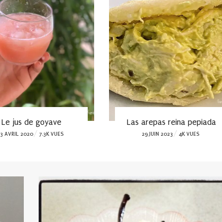
Le jus de goyave
Las arepas reina pepiada
OSTED
POSTED
3 AVRIL 2020
7.3K VUES
29 JUIN 2023
4K VUES
ON
ON