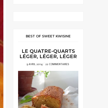
BEST OF SWEET KWISINE
LE QUATRE-QUARTS
LÉGER, LÉGER, LÉGER
POSTED
9 AVRIL 2014
22 COMMENTAIRES
ON