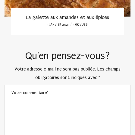
La galette aux amandes et aux épices
POSTED
3 JANVIER 2021
3.6K VUES
ON
Qu'en pensez-vous?
Votre adresse e-mail ne sera pas publiée.
Les champs
obligatoires sont indiqués avec
*