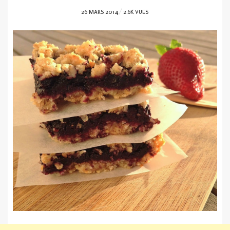
POSTED
26 MARS 2014
2.6K VUES
ON