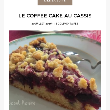
LIRE LA SUITE
LE COFFEE CAKE AU CASSIS
POSTED
20 JUILLET 2016
18 COMMENTAIRES
ON