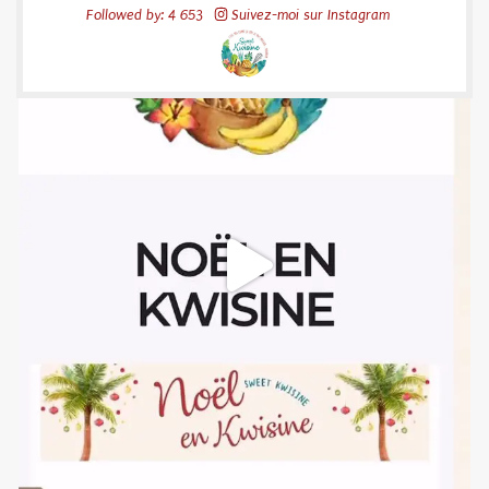
Followed by: 4 653
Suivez-moi sur Instagram
52
20
sweetkwisine
Nov 10