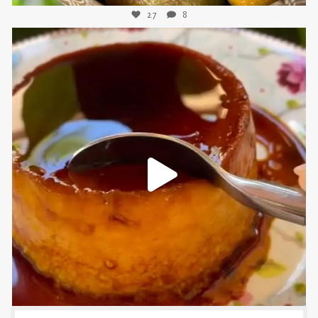
27
8
sweetkwisine
Nov 16