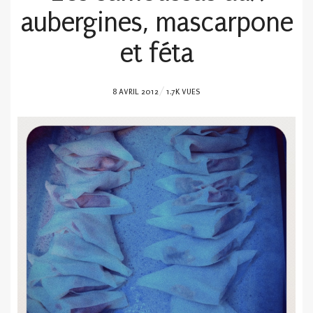
aubergines, mascarpone
et féta
POSTED
8 AVRIL 2012
1.7K VUES
ON