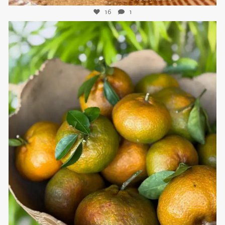
16
1
sweetkwisine
Nov 21