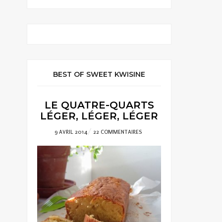
BEST OF SWEET KWISINE
LE QUATRE-QUARTS
LÉGER, LÉGER, LÉGER
POSTED
9 AVRIL 2014
22 COMMENTAIRES
ON