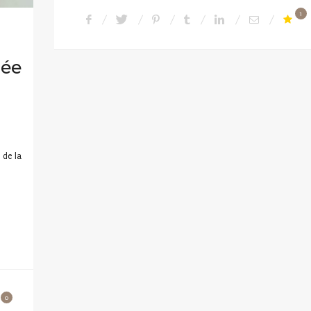
1
lée
 de la
0