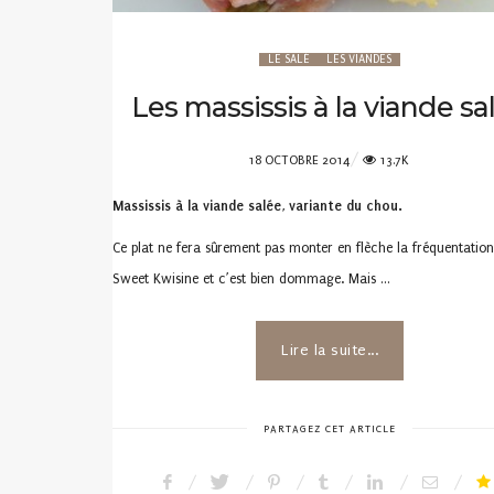
LE SALÉ
LES VIANDES
Les massissis à la viande sa
POSTED
18 OCTOBRE 2014
13.7K
ON
Massissis à la viande salée
,
variante du chou.
Ce plat ne fera sûrement pas monter en flèche la fréquentation
Sweet Kwisine et c’est bien dommage. Mais …
Lire la suite...
PARTAGEZ CET ARTICLE