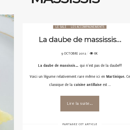
LE SALÉ
LES ACCOMPAGNEMENTS
La daube de massissis…
POSTED
9 OCTOBRE 2012
6K
ON
La daube de massissis…
qui n’est pas de la daube!!!
Voici un légume relativement rare même ici en
Martinique
. C
classique de la
cuisine antillaise
est …
Lire la suite...
PARTAGEZ CET ARTICLE