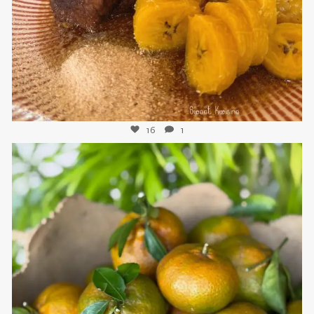
16
1
sweetkwisine
Nov 21