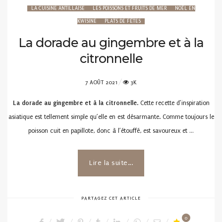
LA CUISINE ANTILLAISE
LES POISSONS ET FRUITS DE MER
NOËL EN
KWISINE
PLATS DE FÊTES
La dorade au gingembre et à la
citronnelle
POSTED
7 AOÛT 2021
3K
ON
La dorade au gingembre et à la citronnelle
. Cette recette d’inspiration
asiatique est tellement simple qu’elle en est désarmante. Comme toujours le
poisson cuit en papillote, donc à l’étouffé, est savoureux et …
Lire la suite...
PARTAGEZ CET ARTICLE
0