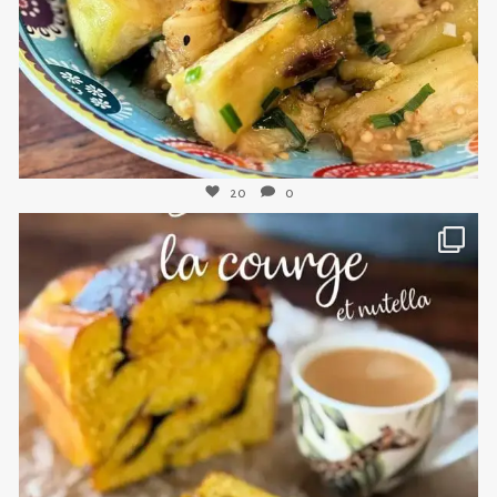
20
0
sweetkwisine
Nov 3