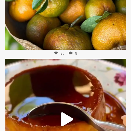
27
8
sweetkwisine
Nov 16