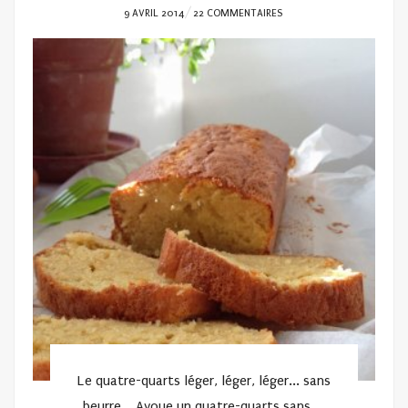
POSTED
9 AVRIL 2014
22 COMMENTAIRES
ON
Le quatre-quarts léger, léger, léger... sans
beurre... Avoue un quatre-quarts sans ...