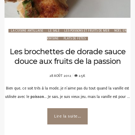
LA CUISINE ANTILLAISE
LE SALÉ
LES POISSONS ET FRUITS DE MER
NOËL EN
KWISINE
PLATS DE FÊTES
Les brochettes de dorade sauce
douce aux fruits de la passion
POSTED
28 AOÛT 2012
2.5K
ON
Bien que, ce soit très à la mode, je n’aime pas du tout quand la vanille est
utilisée avec le
poisson
… Je sais, je suis vieux jeu, mais la vanille est pour …
Lire la suite...