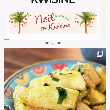
19
3
sweetkwisine
Nov 8