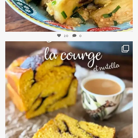
20
0
sweetkwisine
Nov 3