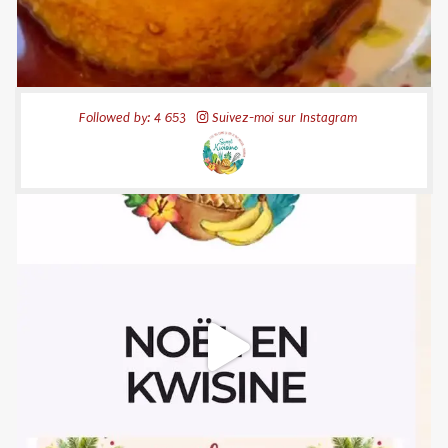
Followed by: 4 653
Suivez-moi sur Instagram
52
20
sweetkwisine
Nov 10