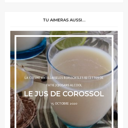
TU AIMERAS AUSSI…
LA CUISINE ANTILLAISE
LES BOISSONS
LES RECETTES DE
TATIE JOJO
SANS ALCOOL
LE JUS DE COROSSOL
POSTED
15 OCTOBRE 2020
ON