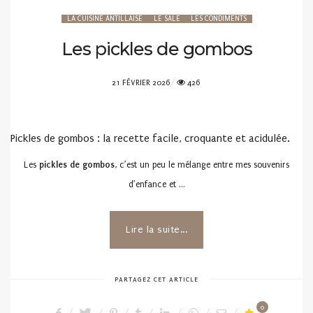
LA CUISINE ANTILLAISE
LE SALÉ
LES CONDIMENTS
Les pickles de gombos
POSTED
21 FÉVRIER 2026
426
ON
Pickles de gombos : la recette facile, croquante et acidulée.
Les
pickles de gombos
, c’est un peu le mélange entre mes souvenirs
d’enfance et …
Lire la suite...
PARTAGEZ CET ARTICLE
0