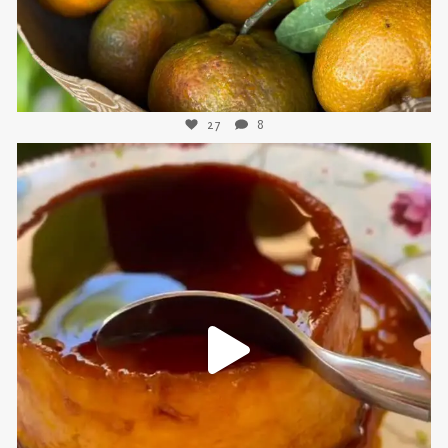
27
8
sweetkwisine
Nov 16