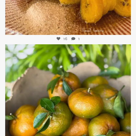
16
1
sweetkwisine
Nov 21