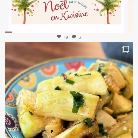
19
3
sweetkwisine
Nov 8