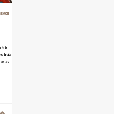
E JOJO
e très
es fruits
uvertes
0