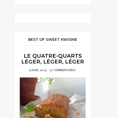
BEST OF SWEET KWISINE
LE QUATRE-QUARTS
LÉGER, LÉGER, LÉGER
POSTED
9 AVRIL 2014
22 COMMENTAIRES
ON