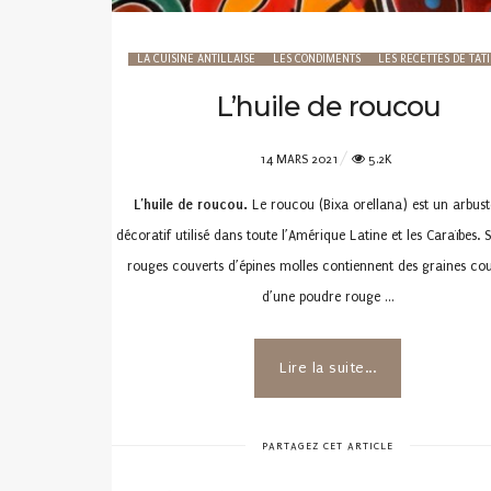
LA CUISINE ANTILLAISE
LES CONDIMENTS
LES RECETTES DE TATI
L’huile de roucou
POSTED
14 MARS 2021
5.2K
ON
L’huile de roucou.
Le roucou (Bixa orellana) est un arbust
décoratif utilisé dans toute l’Amérique Latine et les Caraïbes. S
rouges couverts d’épines molles contiennent des graines co
d’une poudre rouge …
Lire la suite...
PARTAGEZ CET ARTICLE