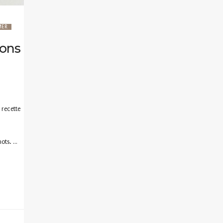
MER
rons
 recette
mots. …