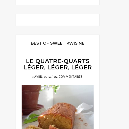
BEST OF SWEET KWISINE
LE QUATRE-QUARTS
LÉGER, LÉGER, LÉGER
POSTED
9 AVRIL 2014
22 COMMENTAIRES
ON