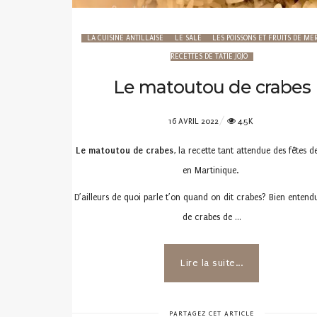
LA CUISINE ANTILLAISE
LE SALÉ
LES POISSONS ET FRUITS DE ME
RECETTES DE TATIE JOJO
Le matoutou de crabes
POSTED
16 AVRIL 2022
4.5K
ON
Le matoutou de crabes
, la recette tant attendue des fêtes 
en Martinique.
D’ailleurs de quoi parle t’on quand on dit crabes? Bien entendu 
de crabes de …
Lire la suite...
PARTAGEZ CET ARTICLE