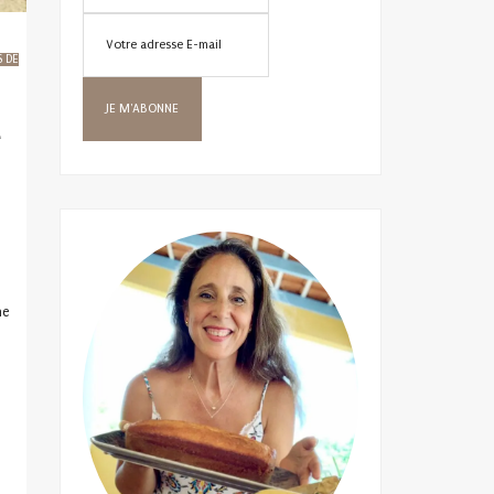
S DE
e
me