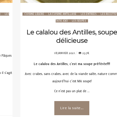
R
LES
CUISINE LÉGÈRE
LA CUISINE ANTILLAISE
LES ENTRÉES
LES RECETTE
TATIE JOJO
LES SOUPES
Le calalou des Antilles, soup
délicieuse
POSTED
18 JANVIER 2021
23.7K
de Pâques
ON
Le calalou des Antilles, c’est ma soupe préférée!!!!
il s’agit
Avec crabes, sans crabes, avec de la viande salée, nature com
aujourd’hui c’est MA soupe!
Ce n’est pas un plat de …
Lire la suite...