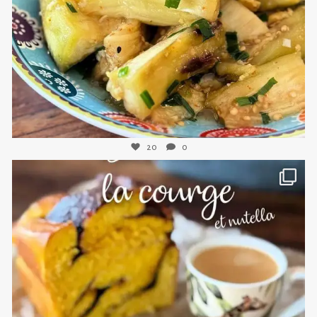
Nov 8
20
0
sweetkwisine
Nov 3