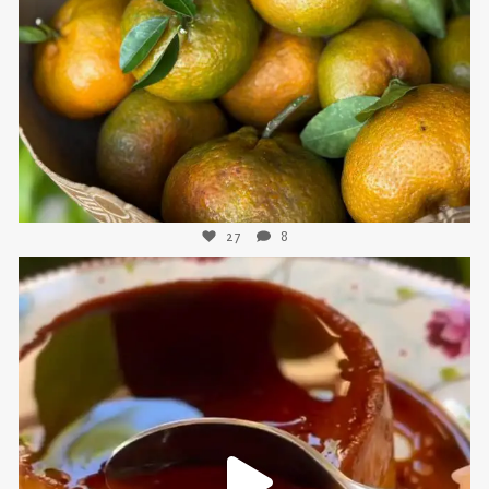
Nov 21
27
8
sweetkwisine