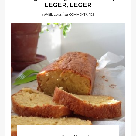
LÉGER, LÉGER
POSTED
9 AVRIL 2014
22 COMMENTAIRES
ON