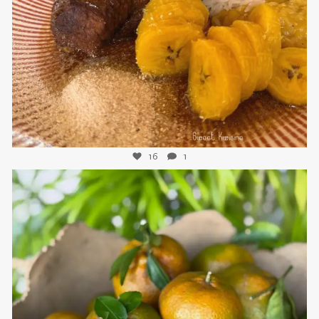
Nov 25
16
1
sweetkwisine