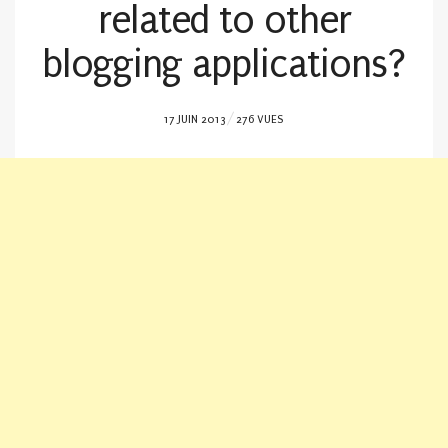
related to other
blogging applications?
POSTED
17 JUIN 2013
276 VUES
ON