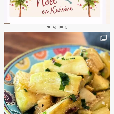
19
3
sweetkwisine
Nov 8