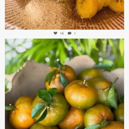
16
1
sweetkwisine
Nov 21