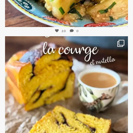
20
0
sweetkwisine
Nov 3