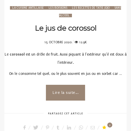
LA CUISINE ANTILLAISE
LES BOISSONS
LES RECETTES DE TATIE JOJO
SANS
ALCOOL
Le jus de corossol
POSTED
15 OCTOBRE 2020
12.9K
ON
Le
corossol
est un drôle de fruit. Aussi piquant à l’extérieur qu’il est doux à
l’intérieur.
On le consomme tel quel, ou le plus souvent en jus ou en sorbet car …
Lire la suite...
PARTAGEZ CET ARTICLE
2