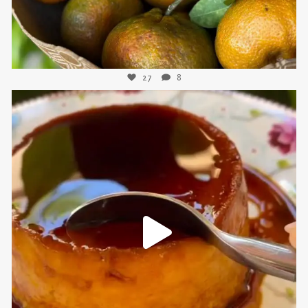
27
8
sweetkwisine
Nov 16