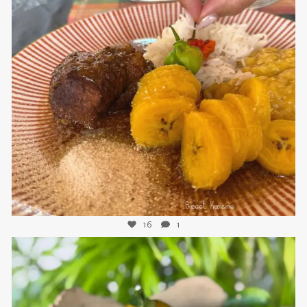
sweetkwisine
Nov 25
16
1