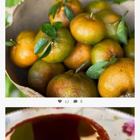
sweetkwisine
Nov 21
27
8