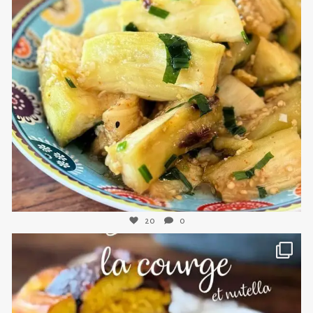
sweetkwisine
Nov 8
20
0