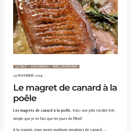
LE SALÉ
LES VIANDES
NOËL EN KWISINE
POSTED
29 NOVEMBRE 2024
ON
Le magret de canard à la
poêle
Les magrets de canard à la poêle.
Voici une jolie recette très
simple que je ne fais que les jours de fêtes!!
A la maison, nous avons quelques amateurs de canard, …