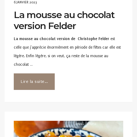
POSTED
6 JANVIER 2023
ON
La mousse au chocolat
version Felder
La mousse au chocolat version de Christophe Felder
est
celle que j’apprécie énormément en période de fêtes car elle est
légère. Enfin légère, si on veut, ça reste de la mousse au
chocolat …
Lire la suite...