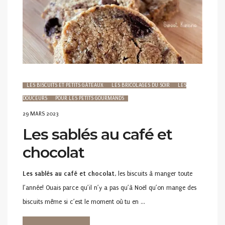
LES BISCUITS ET PETITS GÂTEAUX
LES BRICOLAGES DU SOIR
LES
DOUCEURS
POUR LES PETITS GOURMANDS
POSTED
29 MARS 2023
ON
Les sablés au café et
chocolat
Les sablés au café et chocolat
, les biscuits à manger toute
l’année! Ouais parce qu’il n’y a pas qu’à Noël qu’on mange des
biscuits même si c’est le moment où tu en …