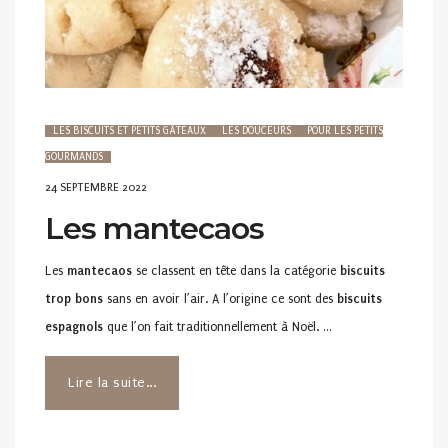
LES BISCUITS ET PETITS GÂTEAUX
LES DOUCEURS
POUR LES PETITS
GOURMANDS
POSTED
24 SEPTEMBRE 2022
ON
Les mantecaos
Les
mantecaos
se classent en tête dans la catégorie
biscuits
trop bons
sans en avoir l’air. A l’origine ce sont des
biscuits
espagnols
que l’on fait traditionnellement à Noël. …
Lire la suite...