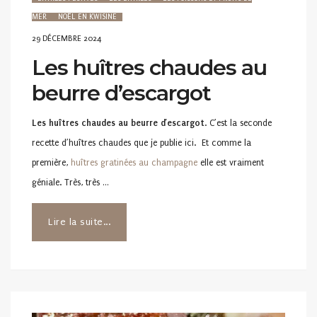
MER
NOËL EN KWISINE
POSTED
29 DÉCEMBRE 2024
ON
Les huîtres chaudes au
beurre d’escargot
Les huîtres chaudes au beurre d’escargot
. C’est la seconde
recette d’huîtres chaudes que je publie ici. Et comme la
première,
huîtres gratinées au champagne
elle est vraiment
géniale. Très, très …
Lire la suite...