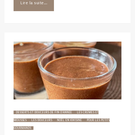
Lire la suite...
DESSERTS ET DOUCEURS DE FIN D'ANNÉE
LES CRÈMES ET
MOUSSES
LES DOUCEURS
NOËL EN KWISINE
POUR LES PETITS
GOURMANDS