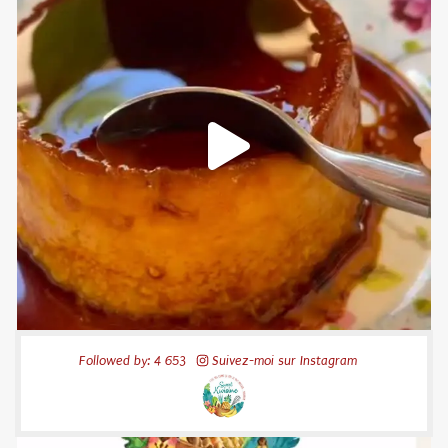
patties
Les jamaïcan beef patties ou pâtés de boeuf jamaïcains
.
C’est LA street food jamaïcaine la plus connue et la Sweet
Kwisine ne pouvait passer à côté. D’autant que ces délicieuses
choses contiennent …
Lire la suite...