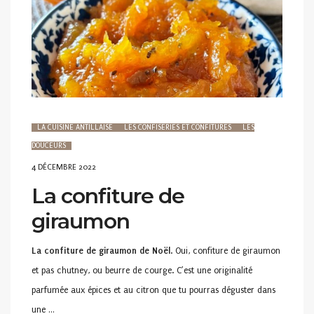
LA CUISINE ANTILLAISE
LES CONFISERIES ET CONFITURES
LES
DOUCEURS
POSTED
4 DÉCEMBRE 2022
ON
La confiture de
giraumon
La confiture de giraumon de Noël
. Oui, confiture de giraumon
et pas chutney, ou beurre de courge. C’est une originalité
parfumée aux épices et au citron que tu pourras déguster dans
une …